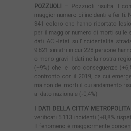
POZZUOLI
– Pozzuoli risulta il com
maggior numero di incidenti e feriti. 
341 coloro che hanno riportato lesion
per il maggior numero di morti sulle 
dati ACI-Istat sull’incidentalità str
9.821 sinistri in cui 228 persone hann
o meno gravi. I dati nella nostra reg
(+9%) che le loro conseguenze (+6,5%
confronto con il 2019, da cui emerge u
ma non dei morti il cui andamento ris
al dato nazionale (-0,4%).
I DATI DELLA CITTA’ METROPOLIT
verificati 5.113 incidenti (+8,8% risp
Il fenomeno è maggiormente concentrato