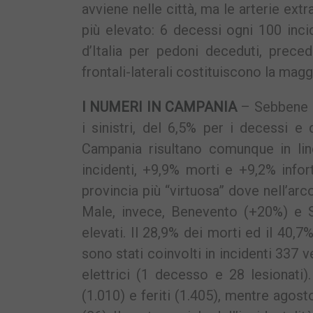
avviene nelle città, ma le arterie ext
più elevato: 6 decessi ogni 100 inci
d’Italia per pedoni deceduti, prece
frontali-laterali costituiscono la maggi
I NUMERI IN CAMPANIA
– Sebbene i 
i sinistri, del 6,5% per i decessi e d
Campania risultano comunque in lin
incidenti, +9,9% morti e +9,2% infort
provincia più “virtuosa” dove nell’arc
Male, invece, Benevento (+20%) e S
elevati. Il 28,9% dei morti ed il 40,
sono stati coinvolti in incidenti 337 
elettrici (1 decesso e 28 lesionati
(1.010) e feriti (1.405), mentre agos