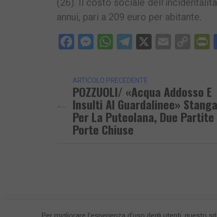
(26). Il costo sociale dell’incidentalit
annui, pari a 209 euro per abitante.
Facebook
Messenger
WhatsApp
Telegram
X
Email
Cop
P
Lin
ARTICOLO PRECEDENTE
POZZUOLI/ «Acqua Addosso E
Insulti Al Guardalinee» Stang
Per La Puteolana, Due Partite
Porte Chiuse
Per migliorare l'esperienza d'uso degli utenti, questo si