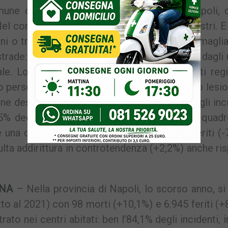
une della Città Metropolitana, escluso Napoli, c
Nel corso del 2022 sono stati contati 232 sinistri. 
i o traumi. Giugliano, invece, ‘conquista’ la magli
strade: 10 vittime nel 2022. È quanto emerge dagli 
adale. Lo scorso anno, in Campania, sono stati regi
o perso la vita ed altre 14.002 hanno riportato lesio
ione destano preoccupazione: in aumento sia gli inc
 decessi e + 9,1% feriti). A peggiorare il quadr
na contrazione dei sinistri (-2,4%) e dei feriti (-
ulta addirittura in controtendenza (+2,2%) anche ri
ANA
– Nella provincia di Napoli, lo scorso anno, s
etto al 2021) con 98 morti (+10,1%) e 6.945 feriti (+
 nei centri abitati: ben l’84,1% degli incidenti, in