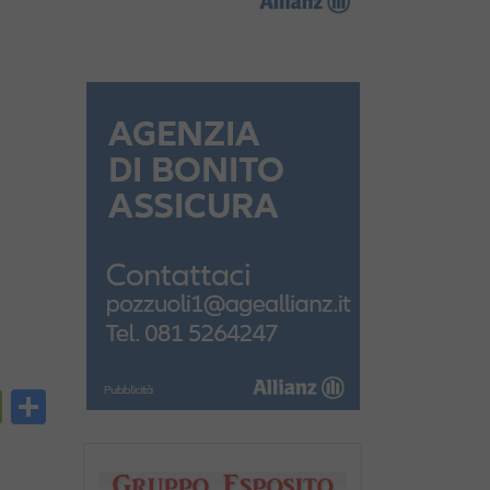
py
PrintFriendly
Condividi
nk