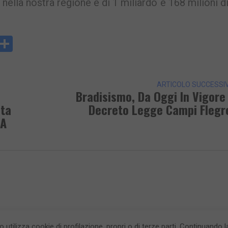
à nella nostra regione è di 1 miliardo e 168 milioni d
y
rintFriendly
Condividi
k
ARTICOLO SUCCESSI
Bradisismo, Da Oggi In Vigore 
ata
Decreto Legge Campi Flegr
 A
to utilizza cookie di profilazione, propri o di terze parti. Continuando