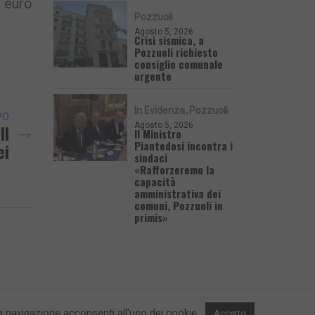
i euro
Pozzuoli
Agosto 5, 2026
Crisi sismica, a
Pozzuoli richiesto
consiglio comunale
urgente
In Evidenza
Pozzuoli
VO
Agosto 5, 2026
Il
Il Ministro
Piantedosi incontra i
ei
sindaci
«Rafforzeremo la
capacità
amministrativa dei
comuni, Pozzuoli in
primis»
 la navigazione acconsenti all'uso dei cookie.
Accetto