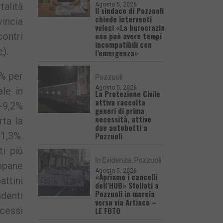
talità
Agosto 5, 2026
Il sindaco di Pozzuoli
chiede interventi
vincia
veloci «La burocrazia
non può avere tempi
ontri
incompatibili con
e).
l’emergenza»
9% per
Pozzuoli
Agosto 5, 2026
ale in
La Protezione Civile
attiva raccolta
+9,2%
generi di prima
necessità, attive
rta la
due autobotti a
11,3%.
Pozzuoli
i più
In Evidenza
Pozzuoli
ampane
Agosto 5, 2026
«Apriamo i cancelli
attini
dell’HUB» Sfollati a
Pozzuoli in marcia
denti
verso via Artiaco –
ecessi
LE FOTO