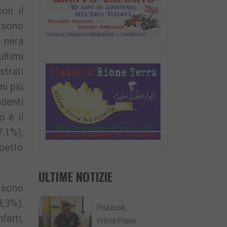
on il
E sono
a nera
ultimi
strati
ni più
identi
o è il
7,1%),
spetto
ULTIME NOTIZIE
i sono
8,3%).
Pozzuoli
fatti,
Primo Piano