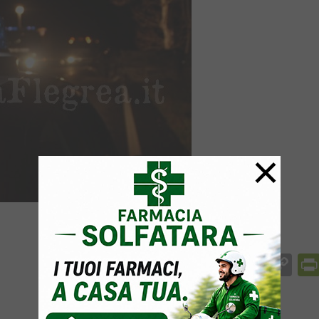
×
Facebook
Messenger
WhatsApp
Telegram
X
Email
Co
Li