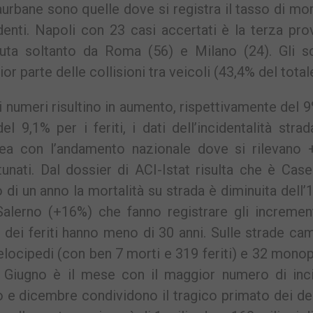
raurbane sono quelle dove si registra il tasso di mor
denti. Napoli con 23 casi accertati è la terza pro
duta soltanto da Roma (56) e Milano (24). Gli sc
or parte delle collisioni tra veicoli (43,4% del total
numeri risultino in aumento, rispettivamente del 
el 9,1% per i feriti, i dati dell’incidentalità strad
ea con l’andamento nazionale dove si rilevano 
unati. Dal dossier di ACI-Istat risulta che è Case
o di un anno la mortalità su strada è diminuita dell’
alerno (+16%) che fanno registrare gli increment
7% dei feriti hanno meno di 30 anni. Sulle strade c
velocipedi (con ben 7 morti e 319 feriti) e 32 monop
). Giugno è il mese con il maggior numero di inci
to e dicembre condividono il tragico primato dei d