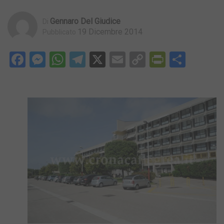
Gennaro Del Giudice
Di
19 Dicembre 2014
Pubblicato
Facebook
Messenger
WhatsApp
Telegram
X
Email
Copy
PrintFri
Condi
Link