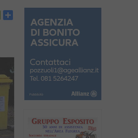
py
PrintFriendly
Condividi
nk