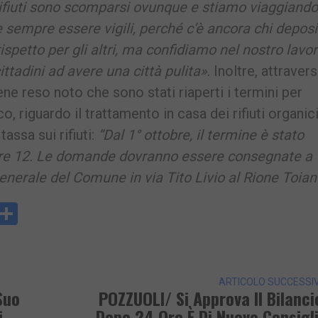
 rifiuti sono scomparsi ovunque e stiamo viaggiando
 sempre essere vigili, perché c’è ancora chi deposi
 rispetto per gli altri, ma confidiamo nel nostro lavo
ttadini ad avere una città pulita».
Inoltre, attraver
ene reso noto che sono stati riaperti i termini per
 riguardo il trattamento in casa dei rifiuti organici
assa sui rifiuti:
“Dal 1° ottobre, il termine è stato
ore 12. Le domande dovranno essere consegnate a
nerale del Comune in via Tito Livio al Rione Toian
y
rintFriendly
Condividi
k
ARTICOLO SUCCESSI
Suo
POZZUOLI/ Si Approva Il Bilanci
i
Dopo 24 Ore È Di Nuovo Consigl