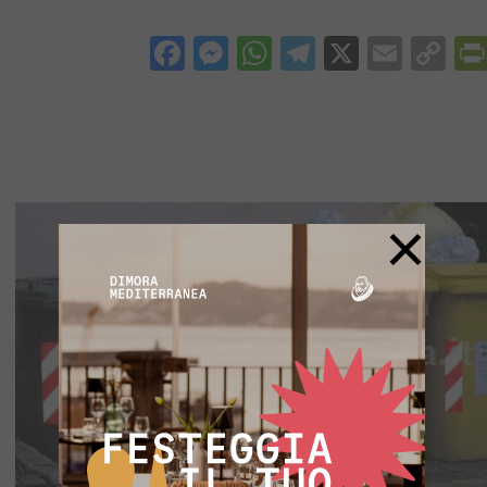
Facebook
Messenger
WhatsApp
Telegram
X
Email
Co
Li
×