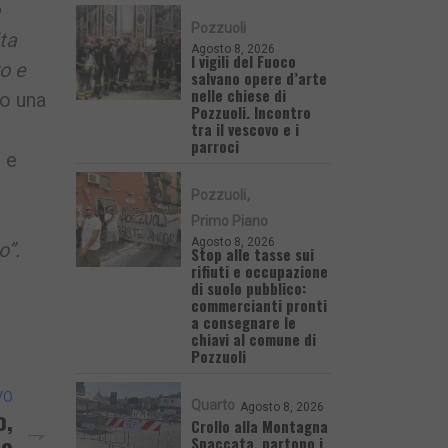
Pozzuoli
ta
Agosto 8, 2026
I vigili del Fuoco
ro e
salvano opere d’arte
nelle chiese di
so una
Pozzuoli. Incontro
tra il vescovo e i
parroci
 e
Pozzuoli
Primo Piano
Agosto 8, 2026
o”.
Stop alle tasse sui
rifiuti e occupazione
di suolo pubblico:
commercianti pronti
a consegnare le
chiavi al comune di
Pozzuoli
VO
Quarto
Agosto 8, 2026
o,
Crollo alla Montagna
io
Spaccata, partono i