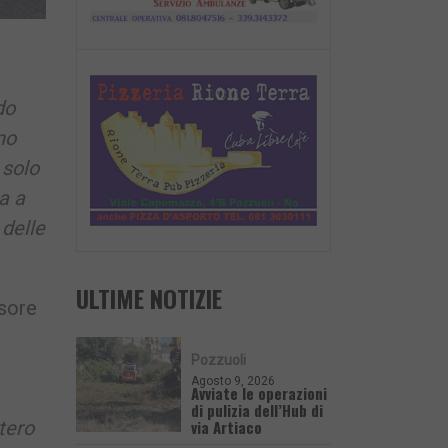
do
no
 solo
a a
 delle
ULTIME NOTIZIE
sore
Pozzuoli
:
Agosto 9, 2026
Avviate le operazioni
di pulizia dell’Hub di
via Artiaco
tero