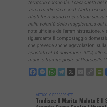
territorio comunale. I cassonetti dei
verso medie da record. Certo, occorre
rifiuti fuori orario o per strada senza
nella volontà della maggioranza dei ci
nota ufficiale dell’amministrazione, vi
riguardante il compostaggio domestico,
che prevede anche agevolazioni sulla t
spostato al 14 novembre 2014, alle 
mano o tramite poste al Protocollo Ge
Facebook
Messenger
WhatsApp
Telegram
X
Email
Cop
P
Lin
ARTICOLO PRECEDENTE
Tradisce Il Marito Malato E Il 
Amante Spara Contro I Parent