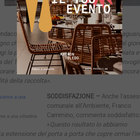
Differenziata quasi all’80% a Pozzuoli
indaco della città, Vincenzo Figliolia: «
È un traguar
gno che l’amministrazione si è assunta fin dal gior
i la percentuale di raccolta è quasi raddoppiata e
 del 10%. È un dato che ci conforta e che ci invogli
rare ancora di più il servizio, che presenta ancora
tà della raccolta».
SODDISFAZIONE –
Anche l’asses
comunale all’Ambiente, Franco
Cammino, commenta soddisfatto
me a una cittadina
«
Questo risultato lo abbiamo
 estensione del porta a porta che copre ormai l’in