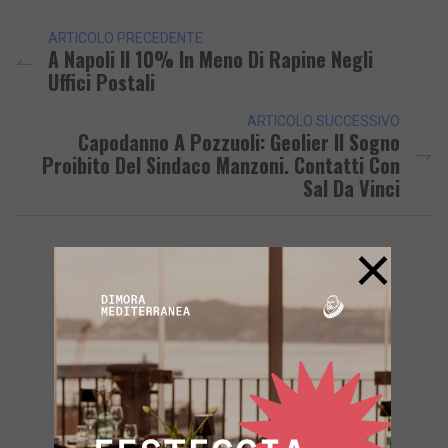
ARTICOLO PRECEDENTE
A Napoli Il 10% In Meno Di Rapine Negli
Uffici Postali
ARTICOLO SUCCESSIVO
Capodanno A Pozzuoli: Geolier Il Sogno
Proibito Del Sindaco Manzoni. Contatti Con
Sal Da Vinci
×