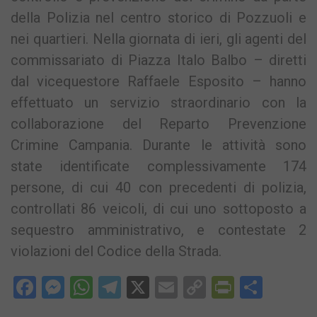
della Polizia nel centro storico di Pozzuoli e
nei quartieri. Nella giornata di ieri, gli agenti del
commissariato di Piazza Italo Balbo – diretti
dal vicequestore Raffaele Esposito – hanno
effettuato un servizio straordinario con la
collaborazione del Reparto Prevenzione
Crimine Campania. Durante le attività sono
state identificate complessivamente 174
persone, di cui 40 con precedenti di polizia,
controllati 86 veicoli, di cui uno sottoposto a
sequestro amministrativo, e contestate 2
violazioni del Codice della Strada.
Facebook
Messenger
WhatsApp
Telegram
X
Email
Copy
PrintFri
Condi
Link