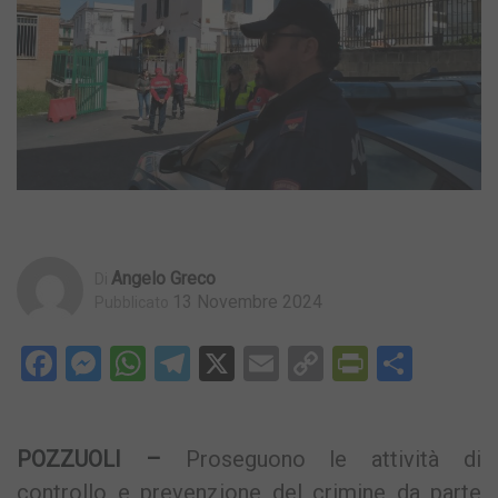
Angelo Greco
Di
13 Novembre 2024
Pubblicato
Facebook
Messenger
WhatsApp
Telegram
X
Email
Copy
PrintFri
Condi
Link
POZZUOLI –
Proseguono le attività di
controllo e prevenzione del crimine da parte