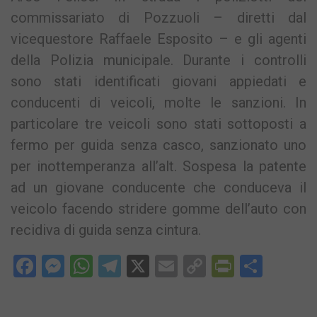
commissariato di Pozzuoli – diretti dal
vicequestore Raffaele Esposito – e gli agenti
della Polizia municipale. Durante i controlli
sono stati identificati giovani appiedati e
conducenti di veicoli, molte le sanzioni. In
particolare tre veicoli sono stati sottoposti a
fermo per guida senza casco, sanzionato uno
per inottemperanza all’alt. Sospesa la patente
ad un giovane conducente che conduceva il
veicolo facendo stridere gomme dell’auto con
recidiva di guida senza cintura.
Facebook
Messenger
WhatsApp
Telegram
X
Email
Copy
PrintFri
Condi
Link