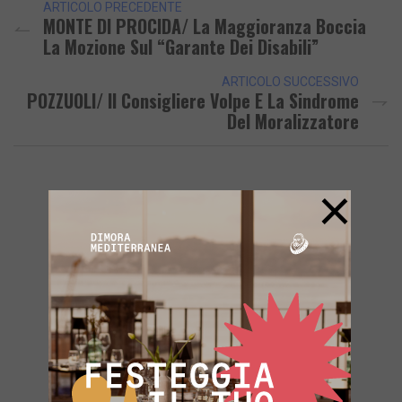
ARTICOLO PRECEDENTE
MONTE DI PROCIDA/ La Maggioranza Boccia
La Mozione Sul “Garante Dei Disabili”
ARTICOLO SUCCESSIVO
POZZUOLI/ Il Consigliere Volpe E La Sindrome
Del Moralizzatore
×