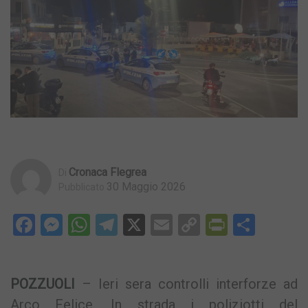
Cronaca Flegrea
Di
30 Maggio 2026
Pubblicato
Facebook
Messenger
WhatsApp
Telegram
X
Email
Copy
PrintFri
Condi
Link
POZZUOLI
– Ieri sera controlli interforze ad
Arco Felice. In strada i poliziotti del