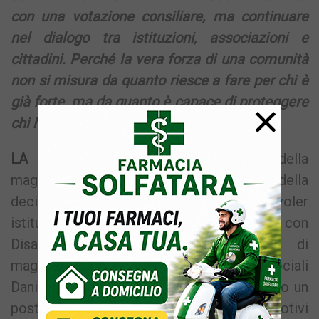
con una votazione consiliare, ma continuare
nel dialogo tra istituzioni, associazioni e
cittadini. Perché la vera forza di una comunità
non si misura da quanto riesce a fare per chi è
già forte, ma da quanto è capace di proteggere
×
chi ha più bisogno di essere ascoltato”.
LA REPLICA –
A prendere le parti della
maggioranza e a spiegare i motivi della
decisione della maggioranza di non voler
istituire il Garante dei Diritti delle Persone con
Disabilità è la consigliera comunale di
maggioranza con delega ai servizi sociali
Daniela Scotto di Carlo, la quale attraverso un
post su Facebook prova a spiegare i motivi