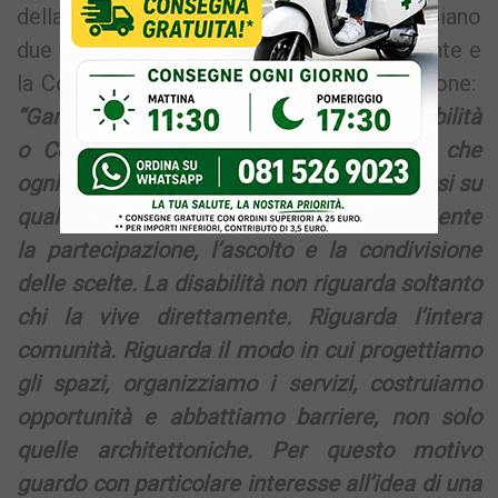
della decisione, mettendo sullo stesso piano
due figure giuridiche diverse come il Garante e
la Consulta che non sono in contrapposizione:
“Garante dei diritti delle persone con disabilità
o Consulta della disabilità? Credo però che
ogni comunità abbia il dovere di interrogarsi su
quale strumento possa favorire maggiormente
la partecipazione, l’ascolto e la condivisione
delle scelte. La disabilità non riguarda soltanto
chi la vive direttamente. Riguarda l’intera
comunità. Riguarda il modo in cui progettiamo
gli spazi, organizziamo i servizi, costruiamo
opportunità e abbattiamo barriere, non solo
quelle architettoniche. Per questo motivo
guardo con particolare interesse all’idea di una