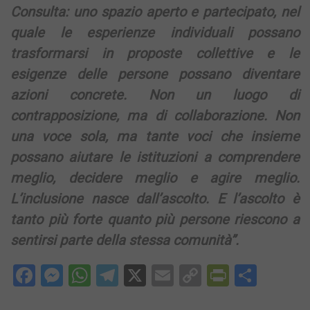
Consulta: uno spazio aperto e partecipato, nel
quale le esperienze individuali possano
trasformarsi in proposte collettive e le
esigenze delle persone possano diventare
azioni concrete. Non un luogo di
contrapposizione, ma di collaborazione. Non
una voce sola, ma tante voci che insieme
possano aiutare le istituzioni a comprendere
meglio, decidere meglio e agire meglio.
L’inclusione nasce dall’ascolto. E l’ascolto è
tanto più forte quanto più persone riescono a
sentirsi parte della stessa comunità”.
Facebook
Messenger
WhatsApp
Telegram
X
Email
Copy
PrintFri
Condi
Link