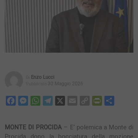
Enzo Lucci
Di
30 Maggio 2026
Pubblicato
Facebook
Messenger
WhatsApp
Telegram
X
Email
Copy
PrintFri
Condi
Link
MONTE DI PROCIDA
– E’ polemica a Monte di
Procida dopo la bocciatura della mozione