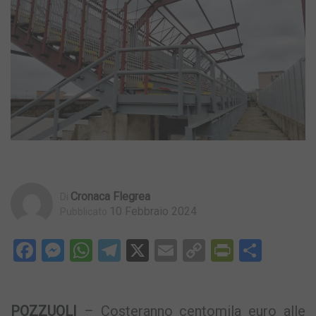
Cronaca Flegrea
Di
10 Febbraio 2024
Pubblicato
Facebook
Messenger
WhatsApp
Telegram
X
Email
Copy
PrintFri
Condi
Link
POZZUOLI
– Costeranno centomila euro alle