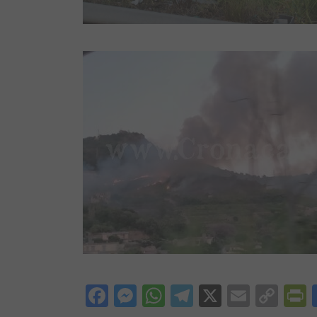
Facebook
Messenger
WhatsApp
Telegram
X
Email
Cop
P