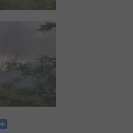
y
rintFriendly
Condividi