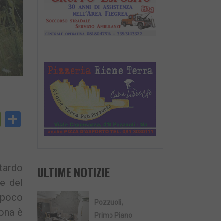
py
PrintFriendly
Condividi
nk
tardo
ULTIME NOTIZIE
te del
e poco
Pozzuoli
zona è
Primo Piano