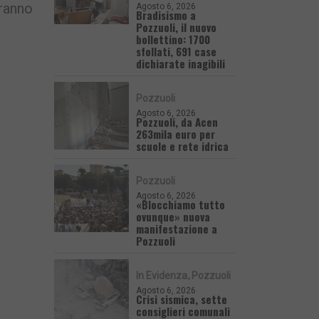
ranno
Agosto 6, 2026
Bradisismo a
Pozzuoli, il nuovo
bollettino: 1700
sfollati, 691 case
dichiarate inagibili
Pozzuoli
Agosto 6, 2026
Pozzuoli, da Acen
263mila euro per
scuole e rete idrica
Pozzuoli
Agosto 6, 2026
«Blocchiamo tutto
ovunque» nuova
manifestazione a
Pozzuoli
In Evidenza
Pozzuoli
Agosto 6, 2026
Crisi sismica, sette
consiglieri comunali