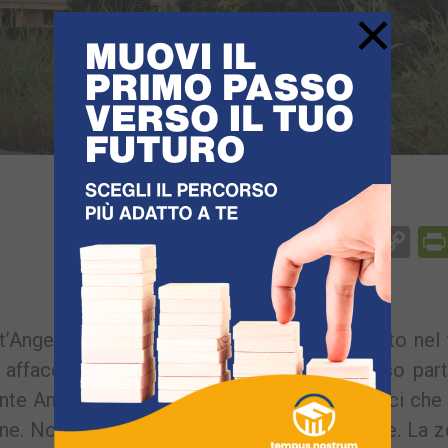
×
Facebook
Messenger
WhatsApp
Telegram
X
Email
Co
Li
Angelo a Pozzuoli. Un incendio è divampato nel 
affaccia sul Rione Toiano. Il fumo ha invaso par
riante Anas. Nelle vicinanze ci sono degli edifici ch
mne. Non si registrano danni a cose o persone. La 