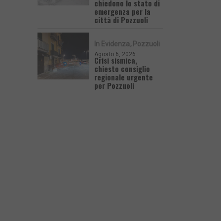
chiedono lo stato di
emergenza per la
città di Pozzuoli
In Evidenza
Pozzuoli
Agosto 6, 2026
Crisi sismica,
chiesto consiglio
regionale urgente
per Pozzuoli