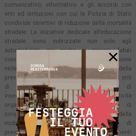
comunicativo, informativo e gli accordi con
enti ed istituzioni con cui la Polizia di Stato
condivide obiettivi di riduzione della mortalità
stradale. Le iniziative dedicate all’educazione
stradale sono indirizzate non solo agli
×
automobilisti, ma anche ai giovani, futuri
conducenti del domani, attraverso la diffusione
nelle scuole della cultura della legalità, della
prevenzione e la promozione dei corretti stili
di vita, favorendo la partecipazione di
insegnanti, studenti e genitori alle attività
organizzate, consolidando il rapporto di
cooperazione in tema di sicurezza della
mobilità, di riduzione dell’incidentalità, di
prevenzione e promozione di comportamenti