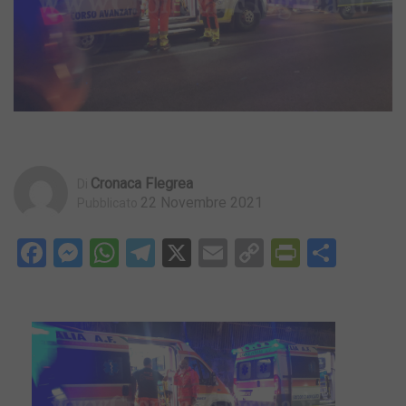
Cronaca Flegrea
Di
22 Novembre 2021
Pubblicato
Facebook
Messenger
WhatsApp
Telegram
X
Email
Copy
PrintFri
Condi
Link