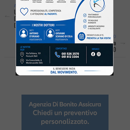
ARTICOLO PRECEDENTE
Ufficio Immigrazione: Nasce Lo Sportello
Dedicato A Studenti E Ricercatori
Dell’Università Federico II Di Napoli
ARTICOLO SUCCESSIVO
Nuove Sale Operatorie All’ospedale Santa
Maria Delle Grazie Di Pozzuoli – LE FOTO