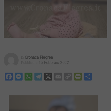
Cronaca Flegrea
Di
15 Febbraio 2022
Pubblicato
Facebook
Messenger
WhatsApp
Telegram
X
Email
Copy
PrintFri
Condi
Link