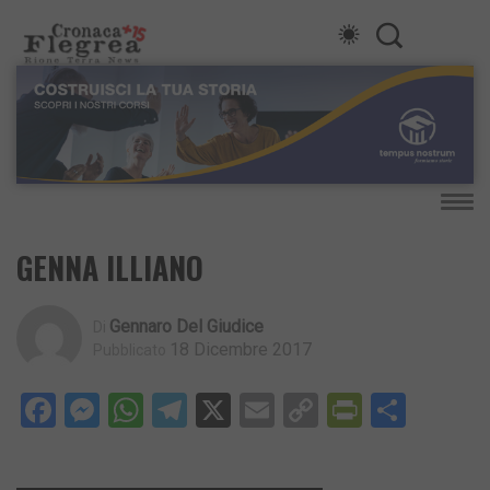
GENNA ILLIANO
Gennaro Del Giudice
Di
18 Dicembre 2017
Pubblicato
Facebook
Messenger
WhatsApp
Telegram
X
Email
Copy
PrintFri
Condi
Link