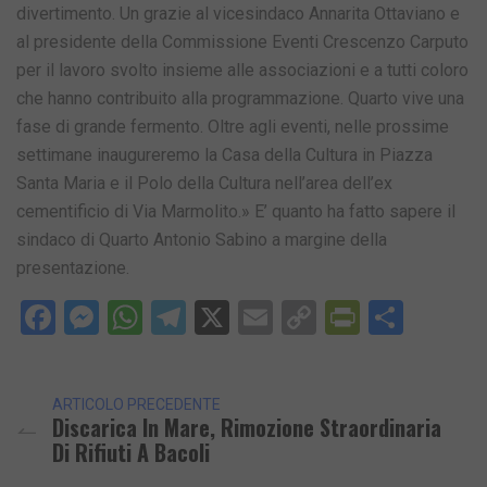
divertimento. Un grazie al vicesindaco Annarita Ottaviano e
al presidente della Commissione Eventi Crescenzo Carputo
per il lavoro svolto insieme alle associazioni e a tutti coloro
che hanno contribuito alla programmazione. Quarto vive una
fase di grande fermento. Oltre agli eventi, nelle prossime
settimane inaugureremo la Casa della Cultura in Piazza
Santa Maria e il Polo della Cultura nell’area dell’ex
cementificio di Via Marmolito.» E’ quanto ha fatto sapere il
sindaco di Quarto Antonio Sabino a margine della
presentazione.
Facebook
Messenger
WhatsApp
Telegram
X
Email
Copy
PrintFri
Condi
Link
ARTICOLO PRECEDENTE
Discarica In Mare, Rimozione Straordinaria
Di Rifiuti A Bacoli