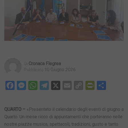
Cronaca Flegrea
Di
10 Giugno 2026
Pubblicato
Facebook
Messenger
WhatsApp
Telegram
X
Email
Copy
PrintFri
Condi
Link
QUARTO –
«Presentato il calendario degli eventi di giugno a
Quarto. Un mese ricco di appuntamenti che porteranno nelle
nostre piazze musica, spettacoli, tradizioni, gusto e tanto