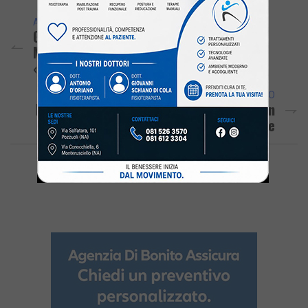
ARTICOLO PRECEDENTE
Guerra Fredda Tra Pozzuoli E Bacoli,
Manzoni Snobba Josi E Non Lo Invita
«Scaricato Istituzionalmente»
ARTICOLO SUCCESSIVO
POZZUOLI/ Terremoti Nei Campi Flegrei, In
Un Solo Mese 387 Scosse