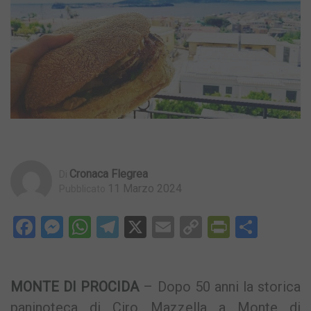
Cronaca Flegrea
Di
11 Marzo 2024
Pubblicato
Facebook
Messenger
WhatsApp
Telegram
X
Email
Copy
PrintFri
Condi
Link
MONTE DI PROCIDA
– Dopo 50 anni la storica
paninoteca di Ciro Mazzella a Monte di