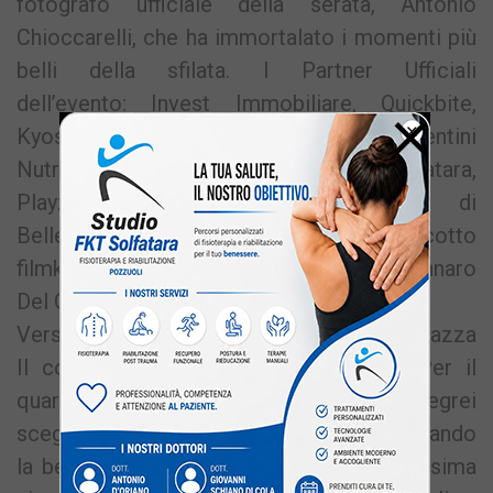
fotografo ufficiale della serata, Antonio
Chioccarelli, che ha immortalato i momenti più
belli della sfilata. I Partner Ufficiali
dell’evento: Invest Immobiliare, Quickbite,
×
Kyosko Sushi, Snellife Raffaele Bentini
Nutrizionista, PVC System Italy, FKT Solfatara,
Playzone Pozzuoli, Ischia Sorgente di
Bellezza, Body Power Fitness, luigi scotto
filmkamera e al prezioso press partner Gennaro
Del Giudice di Cronaca Flegrea.
Verso la Finalissima: l’appuntamento in piazza
Il countdown è ufficialmente iniziato. Per il
quarto anno consecutivo, Miss Campi Flegrei
sceglie di abbracciare la cittadinanza portando
la bellezza in mezzo alla gente. La finalissima