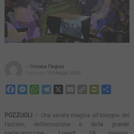
Cronaca Flegrea
Di
19 Maggio 2026
Pubblicato
Facebook
Messenger
WhatsApp
Telegram
X
Email
Copy
PrintFri
Condi
Link
POZZUOLI
– Una serata magica all’insegna del
fascino, dell’emozione e della grande
partecipazione. Lunedì 18 maggio,