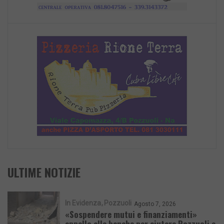
ULTIME NOTIZIE
In Evidenza
Pozzuoli
Agosto 7, 2026
«Sospendere mutui e finanziamenti»
appello alle banche per aiutare Pozzuoli e