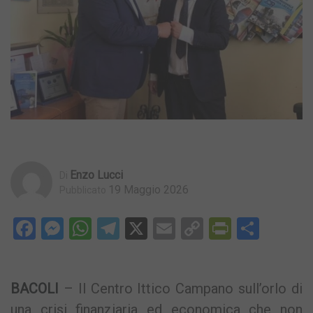
Enzo Lucci
Di
19 Maggio 2026
Pubblicato
Facebook
Messenger
WhatsApp
Telegram
X
Email
Copy
PrintFri
Condi
Link
BACOLI
– Il Centro Ittico Campano sull’orlo di
una crisi finanziaria ed economica che non