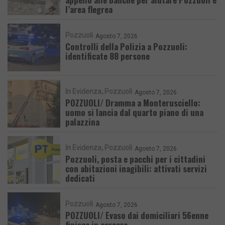
l’area flegrea
Pozzuoli
Agosto 7, 2026
Controlli della Polizia a Pozzuoli:
identificate 88 persone
In Evidenza
Pozzuoli
Agosto 7, 2026
POZZUOLI/ Dramma a Monterusciello:
uomo si lancia dal quarto piano di una
palazzina
In Evidenza
Pozzuoli
Agosto 7, 2026
Pozzuoli, posta e pacchi per i cittadini
con abitazioni inagibili: attivati servizi
dedicati
Pozzuoli
Agosto 7, 2026
POZZUOLI/ Evaso dai domiciliari 56enne
finisce in carcere