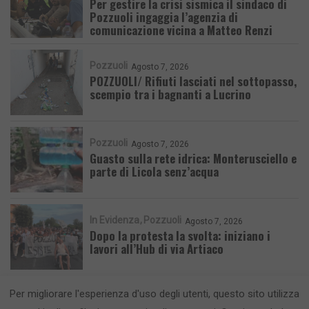
Per gestire la crisi sismica il sindaco di
Pozzuoli ingaggia l’agenzia di
comunicazione vicina a Matteo Renzi
Pozzuoli
Agosto 7, 2026
POZZUOLI/ Rifiuti lasciati nel sottopasso,
scempio tra i bagnanti a Lucrino
Pozzuoli
Agosto 7, 2026
Guasto sulla rete idrica: Monterusciello e
parte di Licola senz’acqua
In Evidenza
Pozzuoli
Agosto 7, 2026
Dopo la protesta la svolta: iniziano i
lavori all’Hub di via Artiaco
Per migliorare l'esperienza d'uso degli utenti, questo sito utilizza