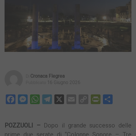
Cronaca Flegrea
Di
16 Giugno 2026
Pubblicato
Facebook
Messenger
WhatsApp
Telegram
X
Email
Copy
PrintFri
Condi
Link
POZZUOLI –
Dopo il grande successo delle
prime due serate di “Colonne Sonore – Tre