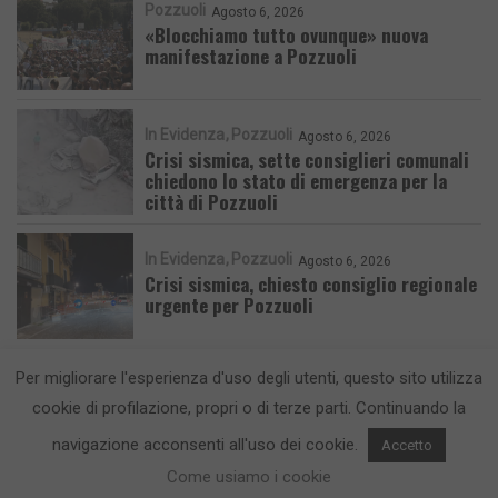
Pozzuoli
Agosto 6, 2026
«Blocchiamo tutto ovunque» nuova
manifestazione a Pozzuoli
In Evidenza
Pozzuoli
Agosto 6, 2026
Crisi sismica, sette consiglieri comunali
chiedono lo stato di emergenza per la
città di Pozzuoli
In Evidenza
Pozzuoli
Agosto 6, 2026
Crisi sismica, chiesto consiglio regionale
urgente per Pozzuoli
Per migliorare l'esperienza d'uso degli utenti, questo sito utilizza
cookie di profilazione, propri o di terze parti. Continuando la
navigazione acconsenti all'uso dei cookie.
Accetto
CronacaFlegrea testata giornalistica - aut. Tribunale di Napoli n. 34 del
Come usiamo i cookie
23/05/2012.
Info e Contatti