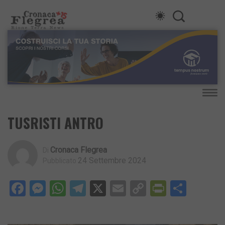
TUSRISTI ANTRO
Cronaca Flegrea
Di
24 Settembre 2024
Pubblicato
Facebook
Messenger
WhatsApp
Telegram
X
Email
Copy
PrintFri
Condi
Link