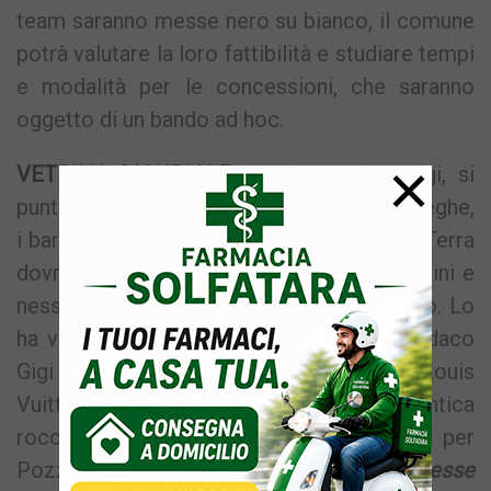
team saranno messe nero su bianco, il comune
potrà valutare la loro fattibilità e studiare tempi
e modalità per le concessioni, che saranno
oggetto di un bando ad hoc.
×
VETRINA MONDIALE –
Oltre agli alloggi, si
punta a dare in concessione anche le botteghe,
i bar e i ristoranti con un vincolo: il Rione Terra
dovrà essere sempre accessibile ai cittadini e
nessuno dovrà avere un accesso esclusivo. Lo
ha voluto precisare a chiare lettere il sindaco
Gigi Manzoni, che vede l’America’s Cup Louis
Vuitton 2027 e la presenza dei team all’antica
rocca come un’enorme vetrina mondiale per
Pozzuoli e per i Campi Flegrei.
“L’interesse