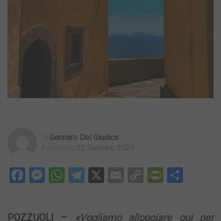
Gennaro Del Giudice
Di
22 Gennaio 2026
Pubblicato
Facebook
Messenger
WhatsApp
Telegram
X
Email
Copy
PrintFri
Condi
Link
POZZUOLI –
«Vogliamo alloggiare qui per