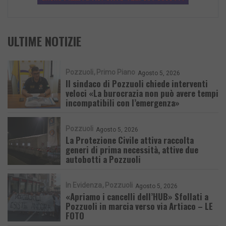
ULTIME NOTIZIE
Pozzuoli
Primo Piano
Agosto 5, 2026
Il sindaco di Pozzuoli chiede interventi
veloci «La burocrazia non può avere tempi
incompatibili con l’emergenza»
Pozzuoli
Agosto 5, 2026
La Protezione Civile attiva raccolta
generi di prima necessità, attive due
autobotti a Pozzuoli
In Evidenza
Pozzuoli
Agosto 5, 2026
«Apriamo i cancelli dell’HUB» Sfollati a
Pozzuoli in marcia verso via Artiaco – LE
FOTO