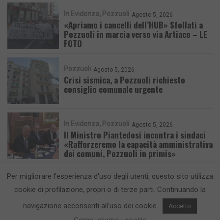
In Evidenza
Pozzuoli
Agosto 5, 2026
«Apriamo i cancelli dell’HUB» Sfollati a
Pozzuoli in marcia verso via Artiaco – LE
FOTO
Pozzuoli
Agosto 5, 2026
Crisi sismica, a Pozzuoli richiesto
consiglio comunale urgente
In Evidenza
Pozzuoli
Agosto 5, 2026
Il Ministro Piantedosi incontra i sindaci
«Rafforzeremo la capacità amministrativa
dei comuni, Pozzuoli in primis»
Per migliorare l'esperienza d'uso degli utenti, questo sito utilizza
cookie di profilazione, propri o di terze parti. Continuando la
navigazione acconsenti all'uso dei cookie.
Accetto
CronacaFlegrea testata giornalistica - aut. Tribunale di Napoli n. 34 del
23/05/2012.
Info e Contatti