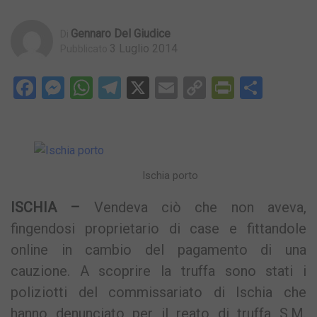
Gennaro Del Giudice
Di
3 Luglio 2014
Pubblicato
Facebook
Messenger
WhatsApp
Telegram
X
Email
Copy
PrintFri
Condi
Link
Ischia porto
ISCHIA –
Vendeva ciò che non aveva,
fingendosi proprietario di case e fittandole
online in cambio del pagamento di una
cauzione. A scoprire la truffa sono stati i
poliziotti del commissariato di Ischia che
hanno denunciato per il reato di truffa S.M.