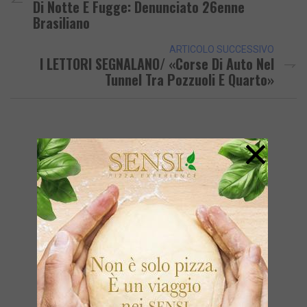
Di Notte E Fugge: Denunciato 26enne
Brasiliano
ARTICOLO SUCCESSIVO
I LETTORI SEGNALANO/ «Corse Di Auto Nel
Tunnel Tra Pozzuoli E Quarto»
×