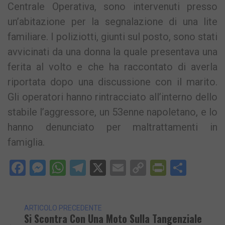
Centrale Operativa, sono intervenuti presso
un’abitazione per la segnalazione di una lite
familiare. I poliziotti, giunti sul posto, sono stati
avvicinati da una donna la quale presentava una
ferita al volto e che ha raccontato di averla
riportata dopo una discussione con il marito.
Gli operatori hanno rintracciato all’interno dello
stabile l’aggressore, un 53enne napoletano, e lo
hanno denunciato per maltrattamenti in
famiglia.
Facebook
Messenger
WhatsApp
Telegram
X
Email
Copy
PrintFri
Condi
Link
ARTICOLO PRECEDENTE
Si Scontra Con Una Moto Sulla Tangenziale