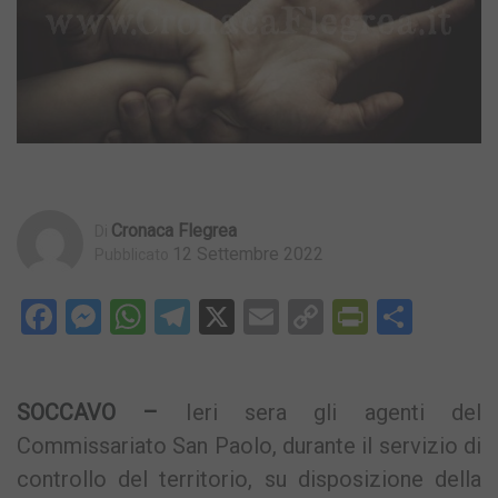
Cronaca Flegrea
Di
12 Settembre 2022
Pubblicato
Facebook
Messenger
WhatsApp
Telegram
X
Email
Copy
PrintFri
Condi
Link
SOCCAVO –
Ieri sera gli agenti del
Commissariato San Paolo, durante il servizio di
controllo del territorio, su disposizione della