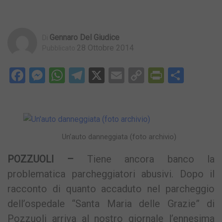
Gennaro Del Giudice
Di
28 Ottobre 2014
Pubblicato
Facebook
Messenger
WhatsApp
Telegram
X
Email
Copy
PrintFri
Condi
Link
Un’auto danneggiata (foto archivio)
POZZUOLI –
Tiene ancora banco la
problematica parcheggiatori abusivi. Dopo il
racconto di quanto accaduto nel parcheggio
dell’ospedale “Santa Maria delle Grazie” di
Pozzuoli arriva al nostro giornale l’ennesima