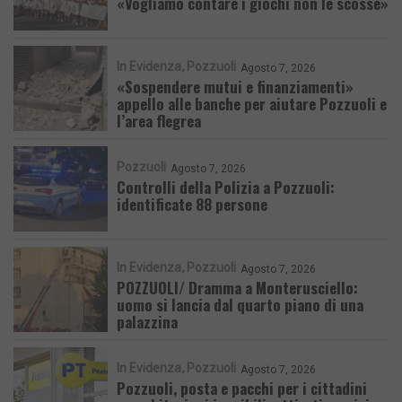
«Vogliamo contare i giochi non le scosse»
In Evidenza
Pozzuoli
Agosto 7, 2026
«Sospendere mutui e finanziamenti»
appello alle banche per aiutare Pozzuoli e
l’area flegrea
Pozzuoli
Agosto 7, 2026
Controlli della Polizia a Pozzuoli:
identificate 88 persone
In Evidenza
Pozzuoli
Agosto 7, 2026
POZZUOLI/ Dramma a Monterusciello:
uomo si lancia dal quarto piano di una
palazzina
In Evidenza
Pozzuoli
Agosto 7, 2026
Pozzuoli, posta e pacchi per i cittadini