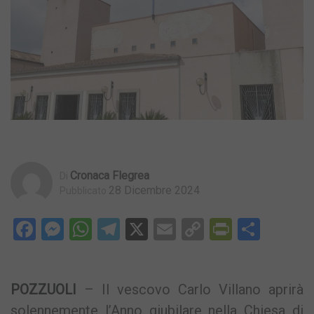
Cronaca Flegrea
Di
28 Dicembre 2024
Pubblicato
Facebook
Messenger
WhatsApp
Telegram
X
Email
Copy
PrintFri
Condi
Link
POZZUOLI
– Il vescovo Carlo Villano aprirà
solennemente l’Anno giubilare nella Chiesa di