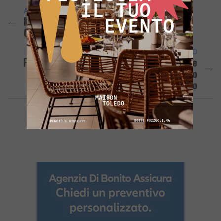
ARTICOLO PRECEDENTE
Madre E Figlio Vendevano Botti Illegali In
Casa: Lei Denunciata, Lui Arrestato
ARTICOLO SUCCESSIVO
POZZUOLI/ Aveva Scavalcato La Recinzione
Durante Puteolana-Latte Dolce: Emesso
Daspo Per Un Tifoso