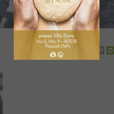
Facebook
Messenger
WhatsApp
Telegram
X
Email
Co
Li