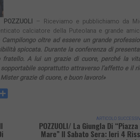
POZZUOLI
– Riceviamo e pubblichiamo da Mi
enticato calciatore della Puteolana e grande ami
 Campilongo oltre ad essere un grande profession
ilità spiccata. Durante la conferenza di present
fratello. A lui un grazie di cuore, perché la vit
sopportabile soprattutto attraverso l’affetto e il r
 Mister grazie di cuore, e buon lavoro!»
y
rintFriendly
Condividi
k
ARTICOLO SUCCESSI
l
POZZUOLI/ La Giungla Di “Piazza
Di
Mare” Il Sabato Sera: Ieri 4 Ris