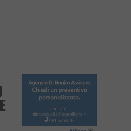
E
Ù
E