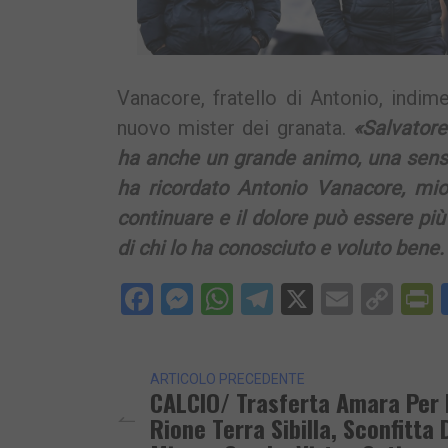
Vanacore, fratello di Antonio, indim
nuovo mister dei granata.
«Salvatore
ha anche un grande animo, una sensib
ha ricordato Antonio Vanacore, mio 
continuare e il dolore può essere più 
di chi lo ha conosciuto e voluto bene.
Facebook
Messenger
WhatsApp
Telegram
X
Email
Cop
P
Lin
ARTICOLO PRECEDENTE
CALCIO/ Trasferta Amara Per I
Rione Terra Sibilla, Sconfitta 