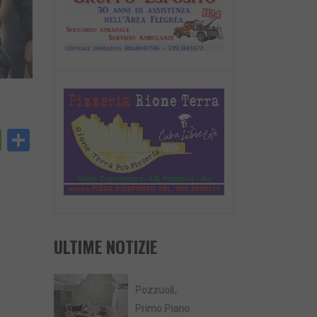
py
PrintFriendly
Condividi
nk
ULTIME NOTIZIE
Pozzuoli
Primo Piano