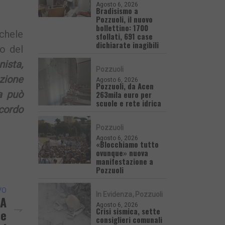
Agosto 6, 2026
Bradisismo a
Pozzuoli, il nuovo
bollettino: 1700
chele
sfollati, 691 case
dichiarate inagibili
co del
ista,
Pozzuoli
azione
Agosto 6, 2026
Pozzuoli, da Acen
a può
263mila euro per
scuole e rete idrica
icordo
Pozzuoli
Agosto 6, 2026
«Blocchiamo tutto
ovunque» nuova
manifestazione a
Pozzuoli
VO
In Evidenza
Pozzuoli
 A
Agosto 6, 2026
Crisi sismica, sette
se
consiglieri comunali