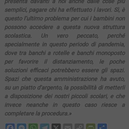
presenta davanti a noi anche dalle cose più
semplici, pagare chi ha effettuato i lavori. Sì, è
questo l’ultimo problema per cui i bambini non
possono accedere a questa nuova struttura
scolastica. Un vero peccato, perché
specialmente in questo periodo di pandemia,
dove tra banchi a rotelle e banchi monoposto
per favorire il distanziamento, le poche
soluzioni efficaci potrebbero essere gli spazi.
Spazi che questa amministrazione ha avuto,
su un piatto d’argento, la possibilità di metterli
a disposizione dei nostri piccoli scolari, e che
invece neanche in questo caso riesce a
completare la procedura.»
Facebook
Messenger
WhatsApp
Telegram
X
Email
Copy
PrintFri
Condi