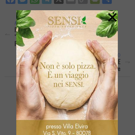
Link
×
ARTICOLO PRECEDENTE
POZZUOLI/ «Costretti A Usare Sedie Per
“tappare” Le Buche Che Il Comune Di
Pozzuoli Non Vede»
ARTICOLO SUCCESSIVO
Al Bingo Senza Green Pass, Anziana E
Badante Sanzionate