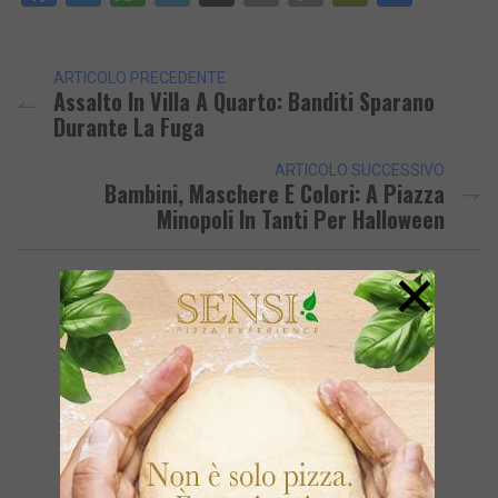
Link
ARTICOLO PRECEDENTE
Assalto In Villa A Quarto: Banditi Sparano
Durante La Fuga
ARTICOLO SUCCESSIVO
Bambini, Maschere E Colori: A Piazza
Minopoli In Tanti Per Halloween
×