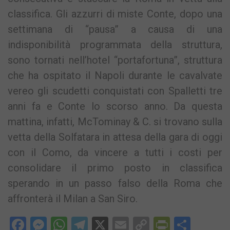
classifica. Gli azzurri di miste Conte, dopo una
settimana di “pausa” a causa di una
indisponibilità programmata della struttura,
sono tornati nell’hotel “portafortuna”, struttura
che ha ospitato il Napoli durante le cavalvate
vereo gli scudetti conquistati con Spalletti tre
anni fa e Conte lo scorso anno. Da questa
mattina, infatti, McTominay & C. si trovano sulla
vetta della Solfatara in attesa della gara di oggi
con il Como, da vincere a tutti i costi per
consolidare il primo posto in classifica
sperando in un passo falso della Roma che
affronterà il Milan a San Siro.
Facebook
Messenger
WhatsApp
Telegram
X
Email
Copy
PrintFri
Condi