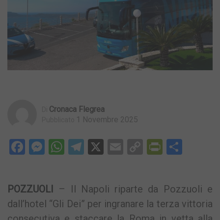
Cronaca Flegrea
Di
1 Novembre 2025
Pubblicato
Facebook
Messenger
WhatsApp
Telegram
X
Email
Copy
PrintFri
Condi
Link
POZZUOLI
– Il Napoli riparte da Pozzuoli e
dall’hotel “Gli Dei” per ingranare la terza vittoria
consecutiva e staccare la Roma in vetta alla