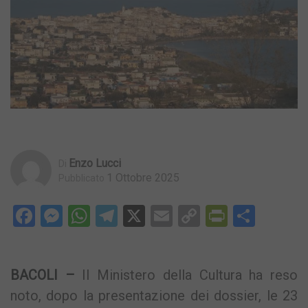
Enzo Lucci
Di
1 Ottobre 2025
Pubblicato
Facebook
Messenger
WhatsApp
Telegram
X
Email
Copy
PrintFri
Condi
Link
BACOLI –
Il Ministero della Cultura ha reso
noto, dopo la presentazione dei dossier, le 23