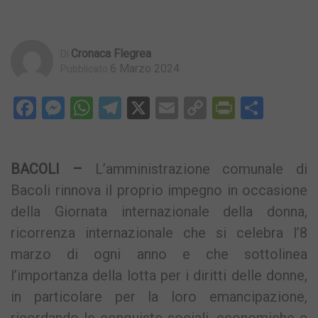
Cronaca Flegrea
Di
6 Marzo 2024
Pubblicato
Facebook
Messenger
WhatsApp
Telegram
X
Email
Copy
PrintFri
Condi
Link
BACOLI –
L’amministrazione comunale di
Bacoli rinnova il proprio impegno in occasione
della Giornata internazionale della donna,
ricorrenza internazionale che si celebra l’8
marzo di ogni anno e che sottolinea
l’importanza della lotta per i diritti delle donne,
in particolare per la loro emancipazione,