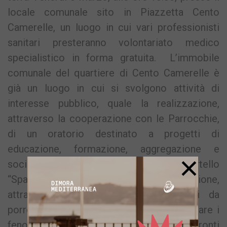
locale comunale sito in Piazzetta Cento
Camerelle, un luogo in cui vari professionisti
sanitari presteranno volontariato medico
specialistico in forma gratuita. L’immobile
comunale del quartiere di Cento Camerelle è
già un luogo in cui si svolgono attività di
interesse pubblico, quale la realizzazione,
attraverso la cooperazione con le Parrocchie,
di un oratorio destinato a progetti di
educazione, formazione, aggregazione e
×
sociali. Dunque, l’apertura di uno sportello
“Spazio Donna” va nella stessa direzione,
attraverso l’individuazione di interventi da
porre in essere sul territorio per contrastare i
fenomeni di discriminazione nei confronti