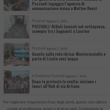
Pozzuoli ingaggia l’agenzia di
comunicazione vicina a Matteo Renzi
Pozzuoli
Agosto 7, 2026
POZZUOLI/ Rifiuti lasciati nel sottopasso,
scempio tra i bagnanti a Lucrino
Pozzuoli
Agosto 7, 2026
Guasto sulla rete idrica: Monterusciello e
parte di Licola senz’acqua
In Evidenza
Pozzuoli
Agosto 7, 2026
Dopo la protesta la svolta: iniziano i
lavori all’Hub di via Artiaco
Per migliorare l'esperienza d'uso degli utenti, questo sito utilizza
cookie di profilazione, propri o di terze parti. Continuando la