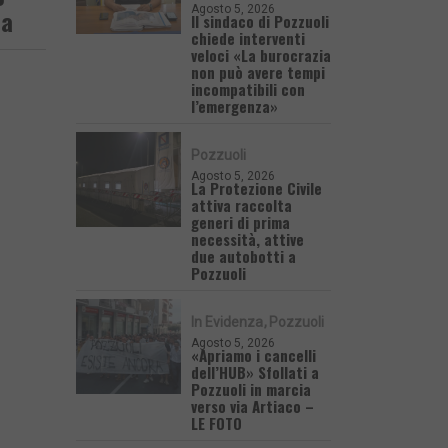
Agosto 5, 2026
la
Il sindaco di Pozzuoli
chiede interventi
veloci «La burocrazia
non può avere tempi
incompatibili con
l’emergenza»
Pozzuoli
Agosto 5, 2026
La Protezione Civile
attiva raccolta
generi di prima
necessità, attive
due autobotti a
Pozzuoli
In Evidenza
Pozzuoli
Agosto 5, 2026
«Apriamo i cancelli
dell’HUB» Sfollati a
Pozzuoli in marcia
verso via Artiaco –
LE FOTO