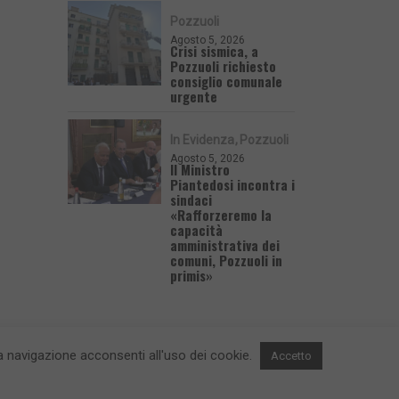
Pozzuoli
Agosto 5, 2026
Crisi sismica, a
Pozzuoli richiesto
consiglio comunale
urgente
In Evidenza
Pozzuoli
Agosto 5, 2026
Il Ministro
Piantedosi incontra i
sindaci
«Rafforzeremo la
capacità
amministrativa dei
comuni, Pozzuoli in
primis»
 la navigazione acconsenti all'uso dei cookie.
Accetto
 e Contatti