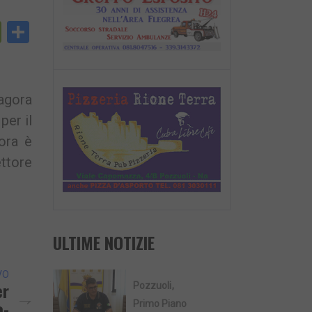
py
PrintFriendly
Condividi
nk
agora
per il
 ora è
ttore
ULTIME NOTIZIE
VO
er
Pozzuoli
o-
Primo Piano