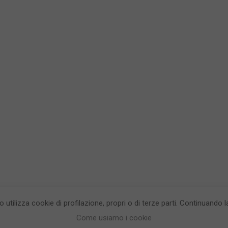
to utilizza cookie di profilazione, propri o di terze parti. Continuando
egrea testata giornalistica - aut. Tribunale di Napoli n. 34 del 23/05/2012.
Info
Come usiamo i cookie