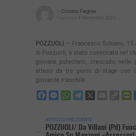
Cronaca Flegrea
Di
4 Novembre 2025
Pubblicato
POZZUOLI
– Francesco Schiano, 15 a
di Pozzuoli, è stato convocato nel clu
giovane puteolano, cresciuto nelle g
atteso da tre giorni di stage con i
giovanile maschile.
Facebook
Messenger
WhatsApp
Telegram
X
Email
Cop
P
Lin
ARTICOLO PRECEDENTE
POZZUOLI/ Da Villani (Pd) Fuo
Amico Su Manzoni «Assessori