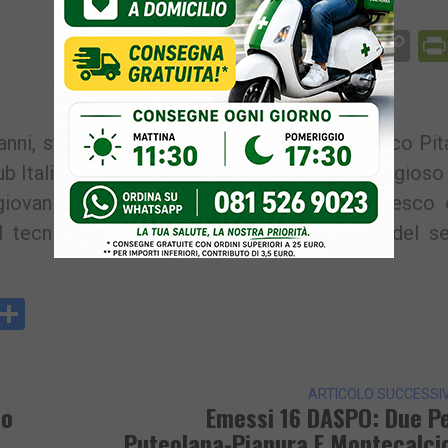
Facebook
Messenger
WhatsApp
Telegram
X
Email
Co
Li
nni, studente del Liceo Scientifico Biomedico Pit
b Italia del Sud di Volley. Un traguardo prestigioso 
iovanili dell’Elisa Volley Pomigliano. Francesco
l tecnico Fanizza, responsabile nazionale del se
y
rintFriendly
Condividi
k
ARTICOLO SUCCESSI
co
Emessi 16 DASPO: Due P
Puteolana-Pianura E Montecalci