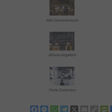
Alex Cannavacciuolo
Alfonso Angellotti
Paola Costantino
Facebook
Messenger
WhatsApp
Telegram
X
Email
Cop
P