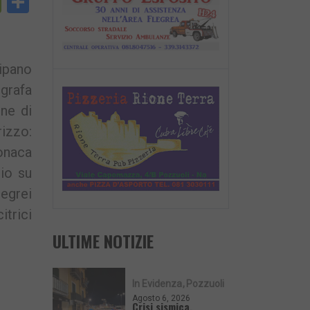
py
PrintFriendly
Condividi
nk
ipano
ografa
one di
izzo:
onaca
zio su
legrei
itrici
ULTIME NOTIZIE
In Evidenza
Pozzuoli
Agosto 6, 2026
Crisi sismica,