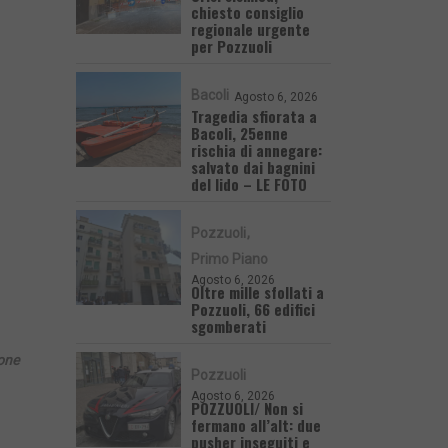
chiesto consiglio
regionale urgente
per Pozzuoli
Bacoli
Agosto 6, 2026
Tragedia sfiorata a
Bacoli, 25enne
rischia di annegare:
salvato dai bagnini
del lido – LE FOTO
Pozzuoli
Primo Piano
Agosto 6, 2026
Oltre mille sfollati a
Pozzuoli, 66 edifici
sgomberati
one
Pozzuoli
Agosto 6, 2026
POZZUOLI/ Non si
fermano all’alt: due
pusher inseguiti e