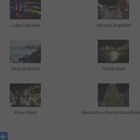
Luisa Franzese
Alfonso Angellotti
Dario Di Bonito
Nicola Gallo
Koren Geny
Alessadra e Gianny Guardasci
y
rintFriendly
Condividi