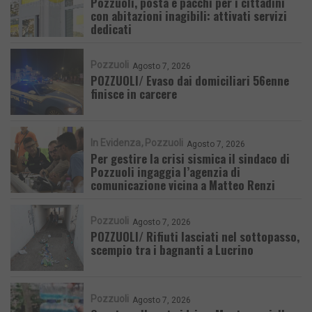
Pozzuoli, posta e pacchi per i cittadini
con abitazioni inagibili: attivati servizi
dedicati
Pozzuoli
Agosto 7, 2026
POZZUOLI/ Evaso dai domiciliari 56enne
finisce in carcere
In Evidenza
Pozzuoli
Agosto 7, 2026
Per gestire la crisi sismica il sindaco di
Pozzuoli ingaggia l’agenzia di
comunicazione vicina a Matteo Renzi
Pozzuoli
Agosto 7, 2026
POZZUOLI/ Rifiuti lasciati nel sottopasso,
scempio tra i bagnanti a Lucrino
Pozzuoli
Agosto 7, 2026