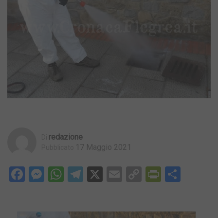
Redazione
Di
17 Maggio 2021
Pubblicato
Facebook
Messenger
WhatsApp
Telegram
X
Email
Copy
PrintFri
Condi
Link