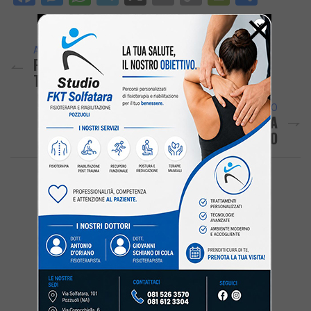
Link
×
ARTICOLO PRECEDENTE
POZZUOLI/ Abusivi Sgomberati Al Rione
Toiano, Applausi Dei Residenti Ai Vigili
ARTICOLO SUCCESSIVO
Lo Spettacolo Delle Frecce Tricolori A
Pozzuoli – LE VOSTRE FOTO