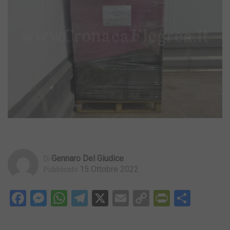
Gennaro Del Giudice
Di
15 Ottobre 2022
Pubblicato
Facebook
Messenger
WhatsApp
Telegram
X
Email
Copy
PrintFri
Condi
Link