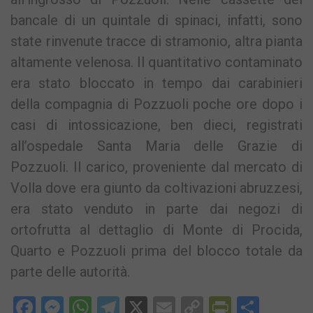
bancale di un quintale di spinaci, infatti, sono
state rinvenute tracce di stramonio, altra pianta
altamente velenosa. Il quantitativo contaminato
era stato bloccato in tempo dai carabinieri
della compagnia di Pozzuoli poche ore dopo i
casi di intossicazione, ben dieci, registrati
all’ospedale Santa Maria delle Grazie di
Pozzuoli. Il carico, proveniente dal mercato di
Volla dove era giunto da coltivazioni abruzzesi,
era stato venduto in parte dai negozi di
ortofrutta al dettaglio di Monte di Procida,
Quarto e Pozzuoli prima del blocco totale da
parte delle autorità.
Facebook
Messenger
WhatsApp
Telegram
X
Email
Copy
PrintFri
Condi