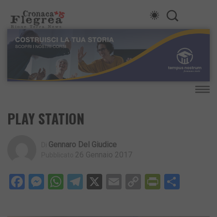
PLAY STATION
Gennaro Del Giudice
Di
26 Gennaio 2017
Pubblicato
Facebook
Messenger
WhatsApp
Telegram
X
Email
Copy
PrintFri
Condi
Link