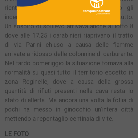
rientrava poco intorno alle 17 quando gli
incendi al lotto 1 bis venivano domati del tutto.
Un sospiro di sollievo arrivava anche al lotto 8
dove alle 17.25 i carabinieri riaprivano il tratto
di via Parini chiuso a causa delle fiamme
arrivate a ridosso delle colonnine di carburante.
Nel tardo pomeriggio la situazione tornava alla
normalità su quasi tutto il territorio eccetto in
zona Reginelle, dove a causa della grossa
quantità di rifiuti presenti nella cava resta lo
stato di allerta. Ma ancora una volta la follia di
pochi ha messo in ginocchio un’intera città
mettendo a repentaglio centinaia di vite.
LE FOTO