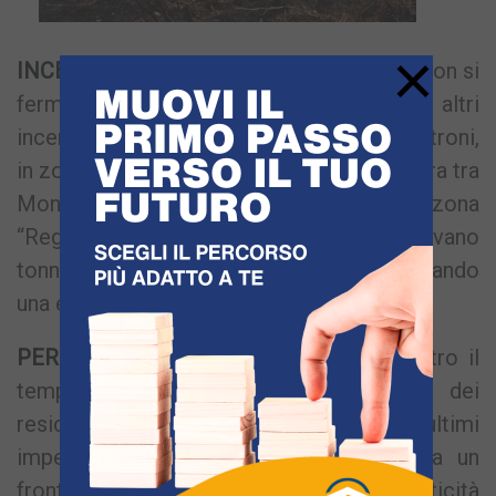
×
INCENDI IN SEQUENZA
– Ma i piromani non si
fermavano. A distanza di pochi minuti, altri
incendi divampavano nella zona degli Astroni,
in zona San Martino a via Campana e ancora tra
Monterusciello e Giugliano, in una cava in zona
“Reginelle” dove anche qui bruciavano
tonnellate di rifiuti di ogni genere alimentando
una enorme nube di fumo nero.
PERICOLO SCAMPATO
– Una corsa contro il
tempo e contro le fiamme da parte dei
residenti e dei vigili del fuoco, con quest’ultimi
impegnati a spostarsi continuamente da un
fronte all’altro. La prima grossa criticità