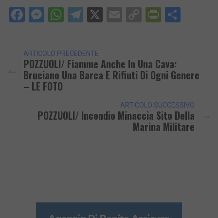
Facebook
Messenger
WhatsApp
Telegram
X
Email
Copy
PrintFri
Condi
Link
ARTICOLO PRECEDENTE
POZZUOLI/ Fiamme Anche In Una Cava:
Bruciano Una Barca E Rifiuti Di Ogni Genere
– LE FOTO
ARTICOLO SUCCESSIVO
POZZUOLI/ Incendio Minaccia Sito Della
Marina Militare