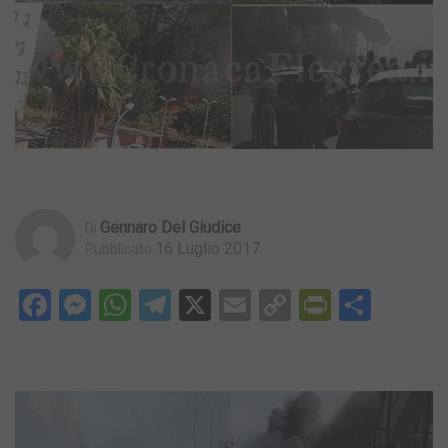
Gennaro Del Giudice
Di
16 Luglio 2017
Pubblicato
Facebook
Messenger
WhatsApp
Telegram
X
Email
Copy
PrintFri
Condi
Link