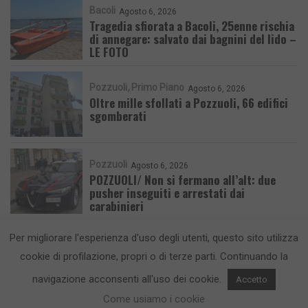
Bacoli
Agosto 6, 2026
Tragedia sfiorata a Bacoli, 25enne rischia
di annegare: salvato dai bagnini del lido –
LE FOTO
Pozzuoli
Primo Piano
Agosto 6, 2026
Oltre mille sfollati a Pozzuoli, 66 edifici
sgomberati
Pozzuoli
Agosto 6, 2026
POZZUOLI/ Non si fermano all’alt: due
pusher inseguiti e arrestati dai
carabinieri
Per migliorare l'esperienza d'uso degli utenti, questo sito utilizza
cookie di profilazione, propri o di terze parti. Continuando la
navigazione acconsenti all'uso dei cookie.
Accetto
CronacaFlegrea testata giornalistica - aut. Tribunale di Napoli n. 34 del
Come usiamo i cookie
23/05/2012.
Info e Contatti