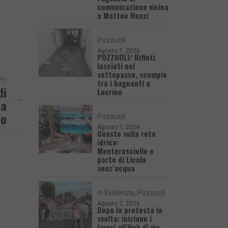
comunicazione vicina
a Matteo Renzi
Pozzuoli
Agosto 7, 2026
POZZUOLI/ Rifiuti
lasciati nel
sottopasso, scempio
VO
tra i bagnanti a
di
Lucrino
na
no
Pozzuoli
Agosto 7, 2026
Guasto sulla rete
idrica:
Monterusciello e
parte di Licola
senz’acqua
In Evidenza
Pozzuoli
Agosto 7, 2026
Dopo la protesta la
svolta: iniziano i
lavori all’Hub di via