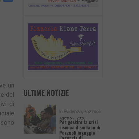
nk
ve un
ULTIME NOTIZIE
te del
ivi di
In Evidenza
Pozzuoli
nciale
Agosto 7, 2026
Per gestire la crisi
i sono
sismica il sindaco di
Pozzuoli ingaggia
l’agenzia di