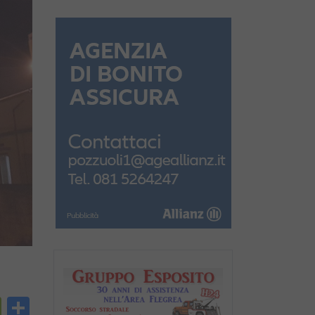
py
PrintFriendly
Condividi