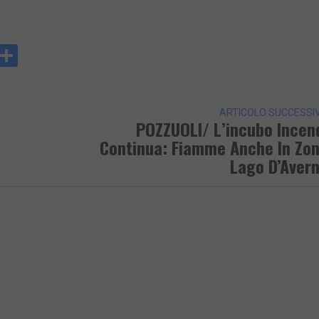
y
rintFriendly
Condividi
k
ARTICOLO SUCCESSI
POZZUOLI/ L’incubo Incen
Continua: Fiamme Anche In Zo
Lago D’Aver