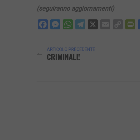
(seguiranno aggiornamenti)
Facebook
Messenger
WhatsApp
Telegram
X
Email
Cop
P
Lin
ARTICOLO PRECEDENTE
CRIMINALI!