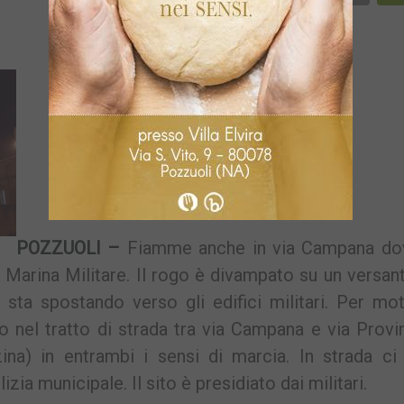
Li
POZZUOLI –
Fiamme anche in via Campana do
a Marina Militare. Il rogo è divampato su un versan
sta spostando verso gli edifici militari. Per mot
co nel tratto di strada tra via Campana e via Provi
zina) in entrambi i sensi di marcia. In strada c
zia municipale. Il sito è presidiato dai militari.