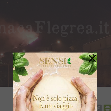
×
Facebook
Messenger
WhatsApp
Telegram
X
Email
Co