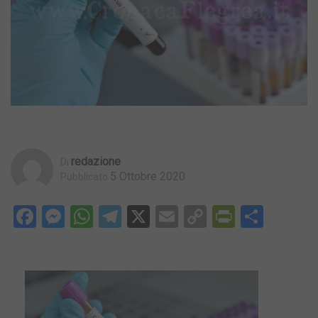
Redazione
Di
5 Ottobre 2020
Pubblicato
Facebook
Messenger
WhatsApp
Telegram
X
Email
Copy
PrintFri
Condi
Link