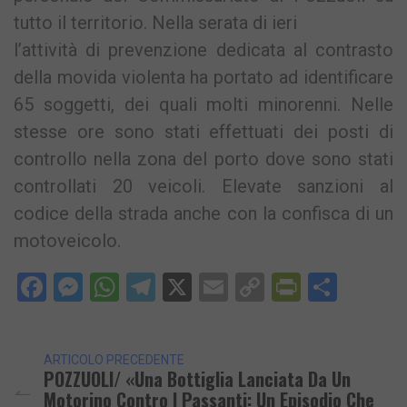
tutto il territorio. Nella serata di ieri
l’attività di prevenzione dedicata al contrasto
della movida violenta ha portato ad identificare
65 soggetti, dei quali molti minorenni. Nelle
stesse ore sono stati effettuati dei posti di
controllo nella zona del porto dove sono stati
controllati 20 veicoli. Elevate sanzioni al
codice della strada anche con la confisca di un
motoveicolo.
Facebook
Messenger
WhatsApp
Telegram
X
Email
Copy
PrintFri
Condi
Link
ARTICOLO PRECEDENTE
POZZUOLI/ «Una Bottiglia Lanciata Da Un
Motorino Contro I Passanti: Un Episodio Che