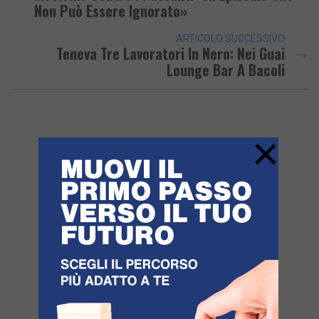
Non Può Essere Ignorato»
ARTICOLO SUCCESSIVO
Teneva Tre Lavoratori In Nero: Nei Guai
Lounge Bar A Bacoli
×