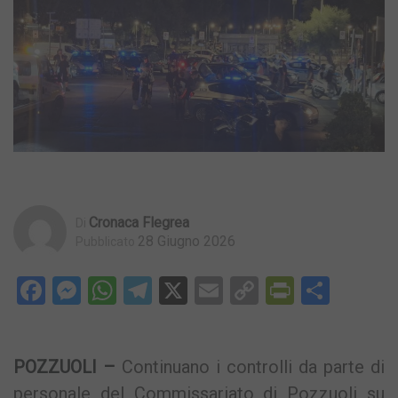
Cronaca Flegrea
Di
28 Giugno 2026
Pubblicato
Facebook
Messenger
WhatsApp
Telegram
X
Email
Copy
PrintFri
Condi
Link
POZZUOLI –
Continuano i controlli da parte di
personale del Commissariato di Pozzuoli su