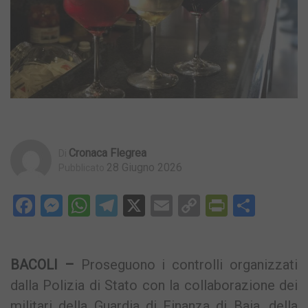
Cronaca Flegrea
Di
28 Giugno 2026
Pubblicato
Facebook
Messenger
WhatsApp
Telegram
X
Email
Copy
PrintFri
Condi
Link
BACOLI –
Proseguono i controlli organizzati
dalla Polizia di Stato con la collaborazione dei
militari della Guardia di Finanza di Baia, della