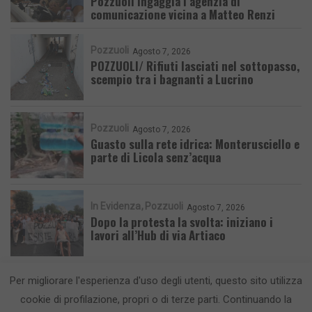
Pozzuoli ingaggia l’agenzia di
comunicazione vicina a Matteo Renzi
Pozzuoli
Agosto 7, 2026
POZZUOLI/ Rifiuti lasciati nel sottopasso,
scempio tra i bagnanti a Lucrino
Pozzuoli
Agosto 7, 2026
Guasto sulla rete idrica: Monterusciello e
parte di Licola senz’acqua
In Evidenza
Pozzuoli
Agosto 7, 2026
Dopo la protesta la svolta: iniziano i
lavori all’Hub di via Artiaco
Per migliorare l'esperienza d'uso degli utenti, questo sito utilizza
cookie di profilazione, propri o di terze parti. Continuando la