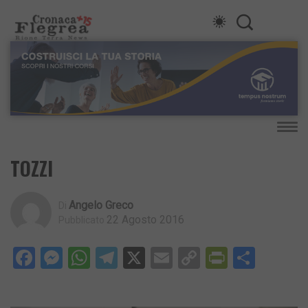
TOZZI
Angelo Greco
Di
22 Agosto 2016
Pubblicato
Facebook
Messenger
WhatsApp
Telegram
X
Email
Copy
PrintFri
Condi
Link