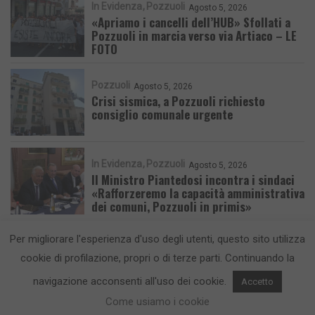
In Evidenza
Pozzuoli
Agosto 5, 2026
«Apriamo i cancelli dell’HUB» Sfollati a
Pozzuoli in marcia verso via Artiaco – LE
FOTO
Pozzuoli
Agosto 5, 2026
Crisi sismica, a Pozzuoli richiesto
consiglio comunale urgente
In Evidenza
Pozzuoli
Agosto 5, 2026
Il Ministro Piantedosi incontra i sindaci
«Rafforzeremo la capacità amministrativa
dei comuni, Pozzuoli in primis»
Per migliorare l'esperienza d'uso degli utenti, questo sito utilizza
cookie di profilazione, propri o di terze parti. Continuando la
navigazione acconsenti all'uso dei cookie.
Accetto
CronacaFlegrea testata giornalistica - aut. Tribunale di Napoli n. 34 del
Come usiamo i cookie
23/05/2012.
Info e Contatti