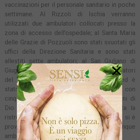
vaccinazioni per il personale sanitario in poche
settimane. Al Rizzoli di Ischia verranno
utilizzati due ambulatori collocati presso la
zona di accesso dell’ospedale; al Santa Maria
delle Grazie di Pozzuoli sono stati svuotati gli
uffici della Direzione Sanitaria e sono stati
allestiti sette ambulatori; al San Giuliano di
×
Giugliano, sono stati trasferiti alcuni ambulatori
del Distretto collegati con l’ospedale ed è
stato organizzato il centro vaccinale con
cinque ambulatori, mentre al San Giovanni di
Dio di Frattamaggiore è stata rimandata la
ristrutturazione del reparto di ortopedia e si è
provveduto a riallestire lo spazio con cinque
ambulatori.