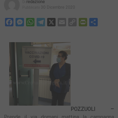
Redazione
Di
30 Dicembre 2020
Pubblicato
Facebook
Messenger
WhatsApp
Telegram
X
Email
Copy
PrintFri
Condi
Link
POZZUOLI –
Prende il via domani mattina la campagna