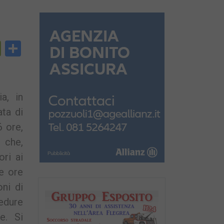
py
PrintFriendly
Condividi
nk
a, in
ta di
6 ore,
 che,
ori ai
le ore
ni di
cedure
e. Si