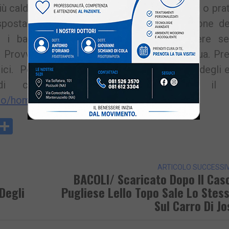
 calde della giornata, di non esporsi al sole o pra
li spostamenti con l’auto. Particolare attenzione 
ni, i bambini e i soggetti a rischio. Tenere s
i. Provvedere a tenersi idratati bevendo acqua. Pr
ici. Per approfondimenti sulla prevenzione degli e
di calore è possibile consultare il 
ldo/homeCaldo.jsp
y
rintFriendly
Condividi
k
ARTICOLO SUCCESSI
BACOLI/ Scaricato Dopo Il Cas
Degli
Pugliese Lello Topo Sale Lo Stes
Sul Carro Di Jo