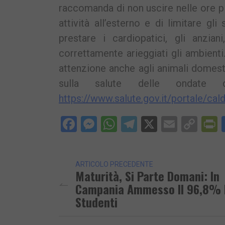
raccomanda di non uscire nelle ore più
attività all’esterno e di limitare g
prestare i cardiopatici, gli anzia
correttamente arieggiati gli ambient
attenzione anche agli animali domest
sulla salute delle ondate 
https://www.salute.gov.it/portale/ca
Facebook
Messenger
WhatsApp
Telegram
X
Email
Cop
P
Lin
ARTICOLO PRECEDENTE
Maturità, Si Parte Domani: In
Campania Ammesso Il 96,8% 
Studenti