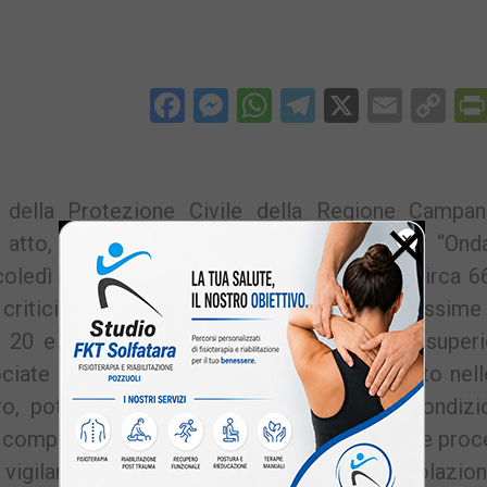
Facebook
Messenger
WhatsApp
Telegram
X
Email
Co
Li
 della Protezione Civile della Regione Campani
×
atto, ha emanato un avviso di criticità per “Onda
coledì 19 giugno 2024, e per una durata di circa 6
i criticità. Sono previste temperature massime
ì 20 e venerdì 21 giugno, potranno essere superi
ociate ad un tasso di umidità che, soprattutto nel
ero, potrà superare anche il 60÷70% e in condizio
i competenti sono invitate a porre in essere le pro
 vigilanza per le fasce fragili della popolazion