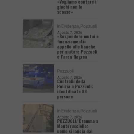
«Vogliamo contare i
giochi non le
scosse»
In Evidenza
Pozzuoli
Agosto 7, 2026
«Sospendere mutui e
finanziamenti»
appello alle banche
per aiutare Pozzuoli
e l’area flegrea
Pozzuoli
Agosto 7, 2026
Controlli della
Polizia a Pozzuoli:
identificate 88
persone
In Evidenza
Pozzuoli
Agosto 7, 2026
POZZUOLI/ Dramma a
Monterusciello:
uomo si lancia dal