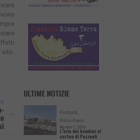
ticare
devono
empre
estare
ffetti
sito
ULTIME NOTIZIE
VO
o-
Pozzuoli
so
Primo Piano
si
Agosto 7, 2026
L’urlo dei bambini al
corteo di Pozzuoli