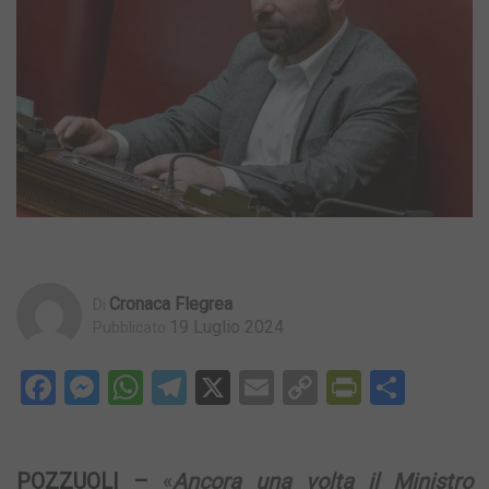
Cronaca Flegrea
Di
19 Luglio 2024
Pubblicato
Facebook
Messenger
WhatsApp
Telegram
X
Email
Copy
PrintFri
Condi
Link
POZZUOLI –
«
Ancora una volta il Ministro