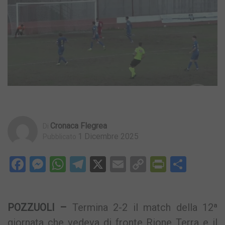
Cronaca Flegrea
Di
1 Dicembre 2025
Pubblicato
Facebook
Messenger
WhatsApp
Telegram
X
Email
Copy
PrintFri
Condi
Link
POZZUOLI –
Termina 2-2 il match della 12ª
giornata che vedeva di fronte Rione Terra e il