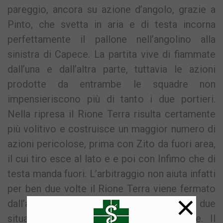
pareggio, ancora su azione d’angolo, grazie a
Pinto, che svetta in aria e di testa incorna
perfettamente il pallone nell’angolino alla
sinistra di Capece. La partita vive di fiammate
dall’una e dall’altra parte, tuttavia le azioni
prodotte da entrambe le squadre non
impensieriscono più di tanto i due portieri.
Nella ripresa il Rione Terra risulta certamente
più volitivo e costruisce un maggior numero di
azioni pericolose, prima con Zito da fuori area,
il cui tiro esce al lato e e poi con Infimo che di
testa manda fuori. L’arbitraggio non aiuta infatti
per ben due volte il Rione Terra viene fermato
×
dall’arbitro che non concede il vantaggio in due
situazioni di potenziale due contro due. Il