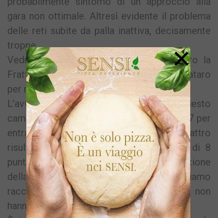
probabilmente sintomo di un approccio alla
gara non ottimale. Altresì evidente il problema
delle reti subite da palla inattiva, decisamente
troppe.
×
Vedremo come reagirà la squadra contro la
Frattese, e cosa si inventerà mister Sarnataro
per risollevare l’umore della piazza.
L’avversario è ostico, come tutti in questo
campionato. I punti in campionato sono 37 per
entrambe, ma la Frattese arriva da quattro
risultati utili consecutivi con un bottino di 8
punti conquistati su 12 totali. La situazione
della Puteolana è ben diversa, l’abbiamo
raccontata con i numeri, che per fortuna non
hanno sempre ragione.