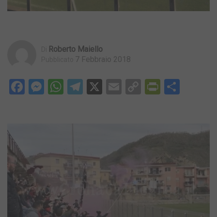
Roberto Maiello
Di
7 Febbraio 2018
Pubblicato
Facebook
Messenger
WhatsApp
Telegram
X
Email
Copy
PrintFri
Condi
Link