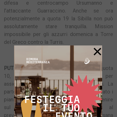
difesa e centrocampo Ursumanno e
l’attaccante Guarraccino. Anche se ora
potenzialmente a quota 19 la Sibilla non può
assolutamente stare tranquilla. Mission
impossibile per gli azzurri domenica a Torre
del Greco contro la Turris.
×
PUTEOLANA 1909 –
Fanalino di coda a quota
10, la “909” è chiamata all’impresa per
assicurarsi la permanenza in Eccellenza. La
partenza del bomber Carnicelli ha complicato i
piani di “via Ovidio”, che sono dovuti intervenire
sul mercato in maniera differente al
preventivato. In attacco è arrivato l’ex Sessana