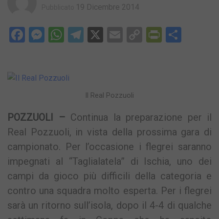
19 Dicembre 2014
Pubblicato
Facebook
Messenger
WhatsApp
Telegram
X
Email
Copy
PrintFri
Condi
Link
Il Real Pozzuoli
POZZUOLI –
Continua la preparazione per il
Real Pozzuoli, in vista della prossima gara di
campionato. Per l’occasione i flegrei saranno
impegnati al “Taglialatela” di Ischia, uno dei
campi da gioco più difficili della categoria e
contro una squadra molto esperta. Per i flegrei
sarà un ritorno sull’isola, dopo il 4-4 di qualche