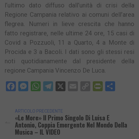
l’ultimo dato diffuso dall’unità di crisi della
Regione Campania relativo ai comuni dell’area
flegrea. Numeri in lieve crescita che hanno
fatto registrare, nelle ultime 24 ore, 15 casi di
Covid a Pozzuoli, 11 a Quarto, 4 a Monte di
Procida e 3 a Bacoli. I dati sono gli stessi resi
noti quotidianamente dal presidente della
regione Campania Vincenzo De Luca.
Facebook
Messenger
WhatsApp
Telegram
X
Email
Copy
PrintFri
Condi
Link
ARTICOLO PRECEDENTE
«Le More» Il Primo Singolo Di Luisa E
Antonio, Coppia Emergente Nel Mondo Della
Musica – IL VIDEO