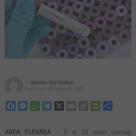
Gennaro Del Giudice
Di
20 Febbraio 2021
Pubblicato
Facebook
Messenger
WhatsApp
Telegram
X
Email
Copy
PrintFri
Condi
Link
AREA FLEGREA
– È di 33 nuovi contagi