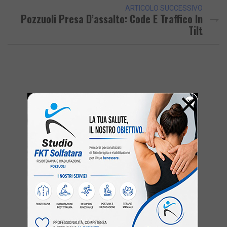
ARTICOLO SUCCESSIVO
Pozzuoli Presa D’assalto: Code E Traffico In
Tilt
×