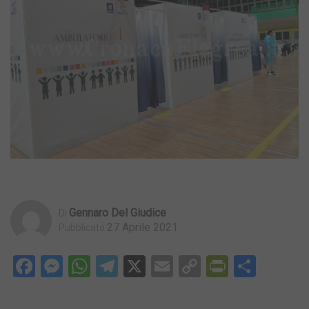
Gennaro Del Giudice
Di
27 Aprile 2021
Pubblicato
Facebook
Messenger
WhatsApp
Telegram
X
Email
Copy
PrintFri
Condi
Link