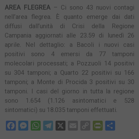
AREA FLEGREA
– Ci sono 43 nuovi contagi
nell’area flegrea. È quanto emerge dai dati
diffusi dall’unità di Crisi della Regione
Campania aggiornati alle 23.59 di lunedì 26
aprile. Nel dettaglio: a Bacoli i nuovi casi
positivi sono 4 emersi da 77 tamponi
molecolari processati; a Pozzuoli 14 positivi
su 304 tamponi; a Quarto 22 positivi su 166
tamponi; a Monte di Procida 3 positivi su 30
tamponi. I casi del giorno in tutta la regione
sono 1.654 (1.126 asintomatici e 528
sintomatici) su 18.035 tamponi effettuati.
Facebook
Messenger
WhatsApp
Telegram
X
Email
Copy
PrintFri
Condi
Link