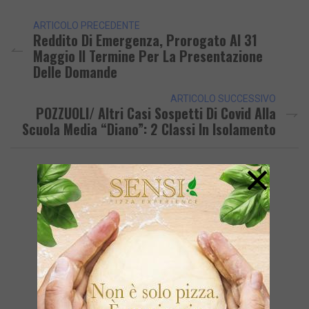
ARTICOLO PRECEDENTE
Reddito Di Emergenza, Prorogato Al 31
Maggio Il Termine Per La Presentazione
Delle Domande
ARTICOLO SUCCESSIVO
POZZUOLI/ Altri Casi Sospetti Di Covid Alla
Scuola Media “Diano”: 2 Classi In Isolamento
×