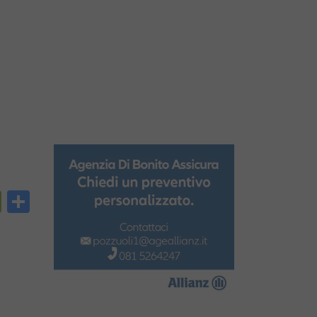
py
PrintFriendly
Condividi
nk