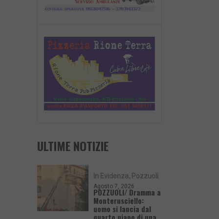
ULTIME NOTIZIE
In Evidenza
Pozzuoli
Agosto 7, 2026
POZZUOLI/ Dramma a
Monterusciello:
uomo si lancia dal
quarto piano di una