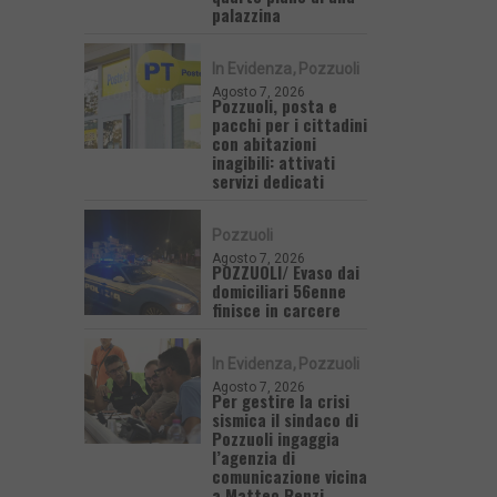
palazzina
In Evidenza
Pozzuoli
Agosto 7, 2026
Pozzuoli, posta e
pacchi per i cittadini
con abitazioni
inagibili: attivati
servizi dedicati
Pozzuoli
Agosto 7, 2026
POZZUOLI/ Evaso dai
domiciliari 56enne
finisce in carcere
In Evidenza
Pozzuoli
Agosto 7, 2026
Per gestire la crisi
sismica il sindaco di
Pozzuoli ingaggia
l’agenzia di
comunicazione vicina
a Matteo Renzi