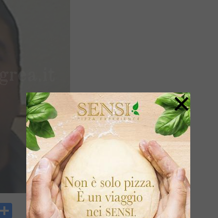
×
y
rintFriendly
Condividi