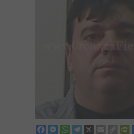
Facebook
Messenger
WhatsApp
Telegram
X
Email
Cop
P