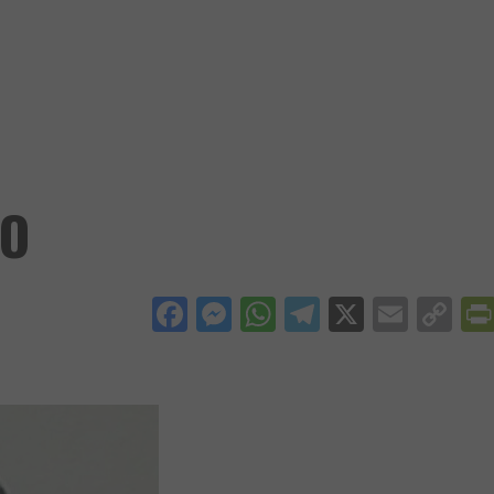
ZO
Facebook
Messenger
WhatsApp
Telegram
X
Email
Co
Li