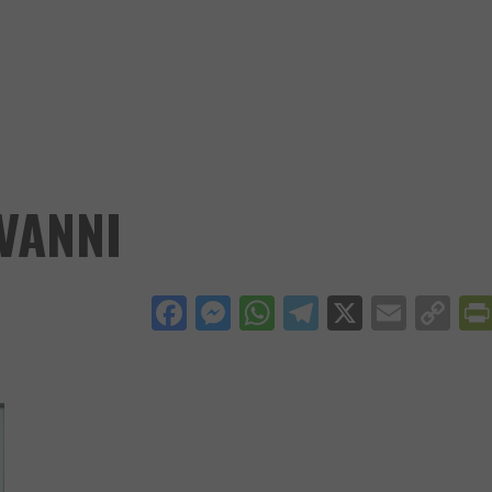
VANNI
Facebook
Messenger
WhatsApp
Telegram
X
Email
Co
Li