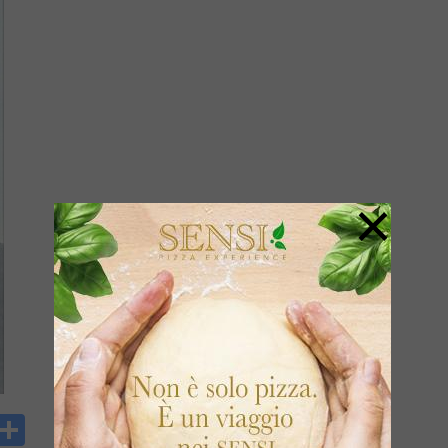
×
y
rintFriendly
Condividi