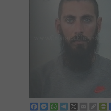
Facebook
Messenger
WhatsApp
Telegram
X
Email
Cop
P