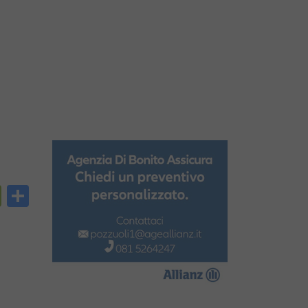
py
PrintFriendly
Condividi
nk