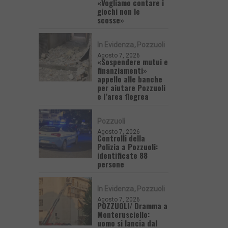
«Vogliamo contare i
giochi non le
scosse»
In Evidenza
Pozzuoli
Agosto 7, 2026
«Sospendere mutui e
finanziamenti»
appello alle banche
per aiutare Pozzuoli
e l’area flegrea
Pozzuoli
Agosto 7, 2026
Controlli della
Polizia a Pozzuoli:
identificate 88
persone
In Evidenza
Pozzuoli
Agosto 7, 2026
POZZUOLI/ Dramma a
Monterusciello:
uomo si lancia dal