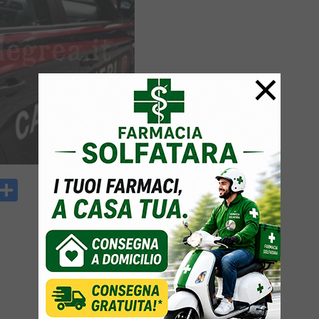
×
y
rintFriendly
Condividi
k