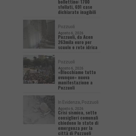
bollettino: 1700
sfollati, 691 case
dichiarate inagibili
Pozzuoli
Agosto 6, 2026
Pozzuoli, da Acen
263mila euro per
scuole e rete idrica
Pozzuoli
Agosto 6, 2026
«Blocchiamo tutto
ovunque» nuova
manifestazione a
Pozzuoli
In Evidenza
Pozzuoli
Agosto 6, 2026
Crisi sismica, sette
consiglieri comunali
chiedono lo stato di
emergenza per la
città di Pozzuoli