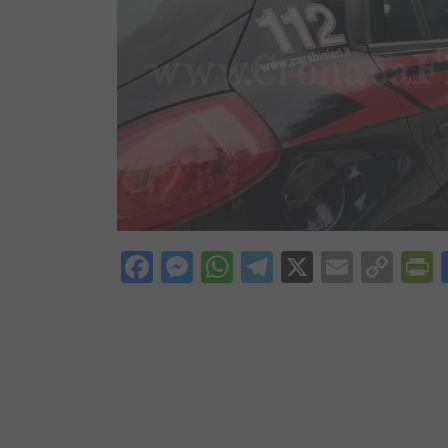
Facebook
Messenger
WhatsApp
Telegram
X
Email
Cop
P
Lin