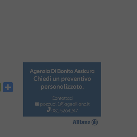
py
PrintFriendly
Condividi
nk