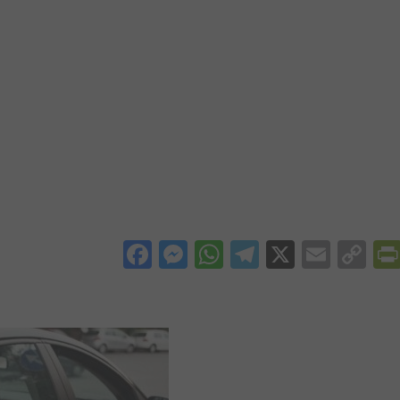
Facebook
Messenger
WhatsApp
Telegram
X
Email
Co
Li